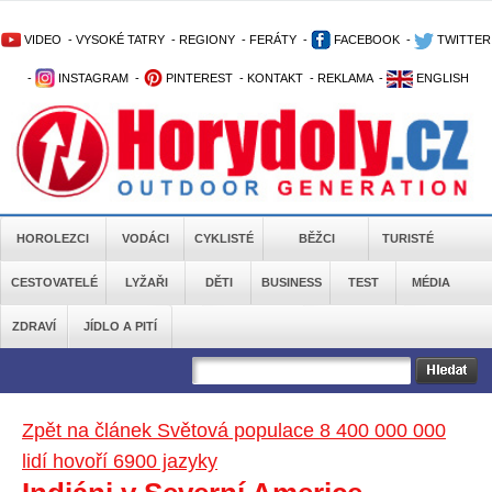
VIDEO
-
VYSOKÉ TATRY
-
REGIONY
-
FERÁTY
-
FACEBOOK
-
TWITTER
-
INSTAGRAM
-
PINTEREST
-
KONTAKT
-
REKLAMA
-
ENGLISH
HOROLEZCI
VODÁCI
CYKLISTÉ
BĚŽCI
TURISTÉ
CESTOVATELÉ
LYŽAŘI
DĚTI
BUSINESS
TEST
MÉDIA
ZDRAVÍ
JÍDLO A PITÍ
Zpět na článek Světová populace 8 400 000 000
lidí hovoří 6900 jazyky