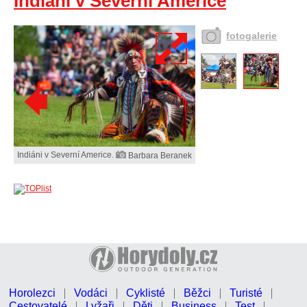
Indiáni v Severní Americe
fotogalerie
Indiáni v Severní Americe.
Barbara Beranek
Horolezci
Vodáci
Cyklisté
Běžci
Turisté
Cestovatelé
Lyžaři
Děti
Business
Test