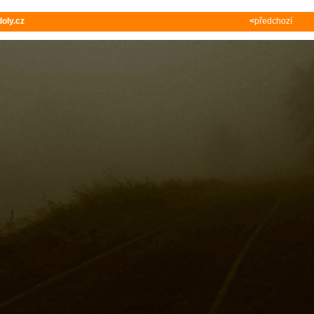
oly.cz
<
předchozí