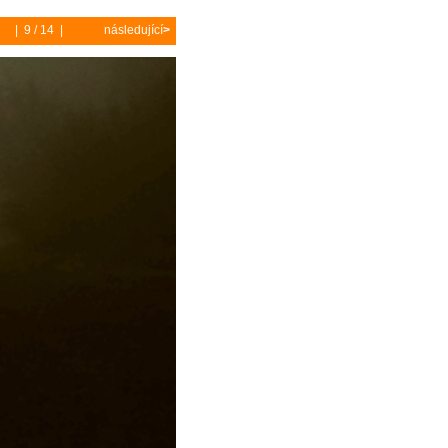
| 9 / 14 |
následující
>