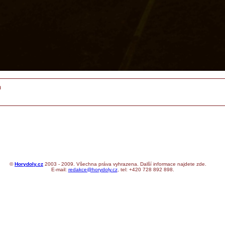
m
©
Horydoly.cz
2003 - 2009. Všechna práva vyhrazena. Další informace najdete zde.
E-mail:
redakce@horydoly.cz
, tel: +420 728 892 898.