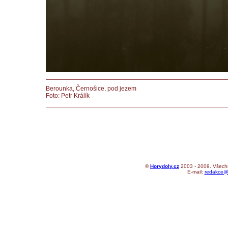
Berounka, Černošice, pod jezem
Foto: Petr Králík
©
Horydoly.cz
2003 - 2009. Všechn
E-mail:
redakce@h