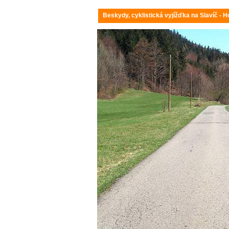
Beskydy, cyklistická vyjížďka na Slavíč - H