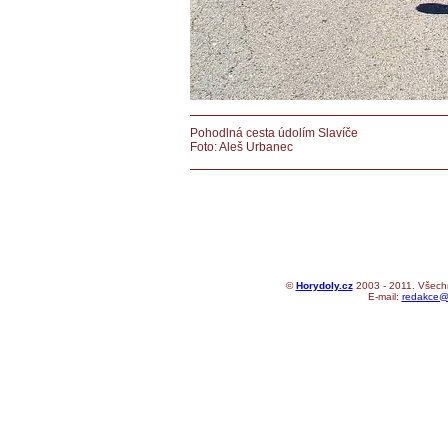
Pohodlná cesta údolím Slavíče
Foto: Aleš Urbanec
©
Horydoly.cz
2003 - 2011. Všechn
E-mail:
redakce@h