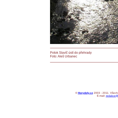
Potok Slavíč ústí do přehrady
Foto: Aleš Urbanec
©
Horydoly.cz
2003 - 2011. Všechn
E-mail:
redakce@h