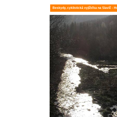
Beskydy, cyklistická vyjížďka na Slavíč - H