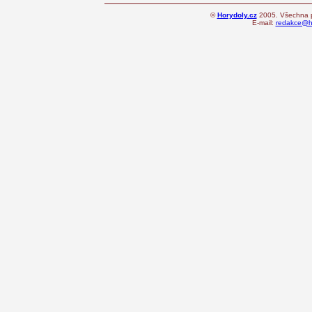
©
Horydoly.cz
2005. Všechna p
E-mail:
redakce@ho