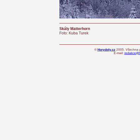
Skály Matterhorn
Foto: Kuba Turek
©
Horydoly.cz
2005. Všechna p
E-mail:
redakce@h