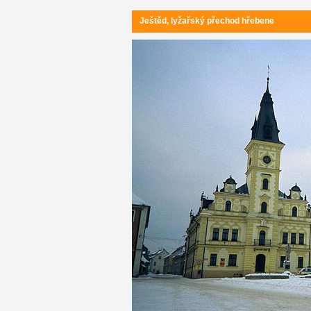
Ještěd, lyžařský přechod hřebene