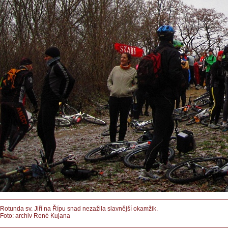
Rotunda sv. Jiří na Řípu snad nezažila slavnější okamžik.
Foto: archiv René Kujana