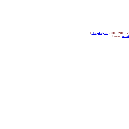
©
Horydoly.cz
2003 - 2011. V
E-mail:
reda