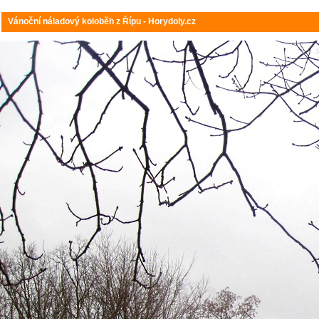
Vánoční náladový koloběh z Řípu - Horydoly.cz