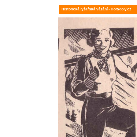
Historická lyžařská vázání - Horydoly.cz