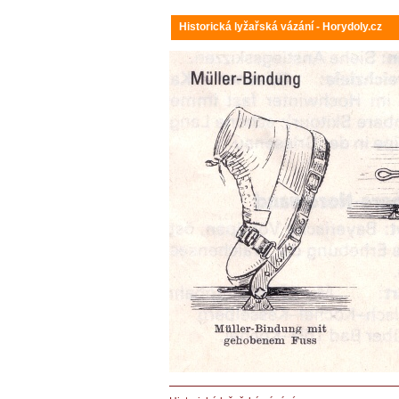
Historická lyžařská vázání - Horydoly.cz