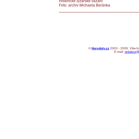
Historické lyžařské vázání
Foto: archiv Michaela Beránka
©
Horydoly.cz
2003 - 2009. Všechn
E-mail:
redakce@h