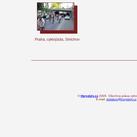
Praha, cyklojízda, Smíchov
©
Horydoly.cz
2005. Všechna práva vyhra
E-mail:
redakce@horydoly.cz