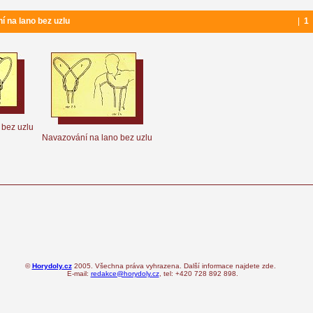
na lano bez uzlu
|
1
 bez uzlu
Navazování na lano bez uzlu
©
Horydoly.cz
2005. Všechna práva vyhrazena. Další informace najdete zde.
E-mail:
redakce@horydoly.cz
, tel: +420 728 892 898.