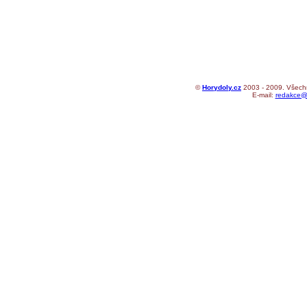
©
Horydoly.cz
2003 - 2009. Všechn
E-mail:
redakce@h