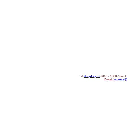
©
Horydoly.cz
2003 - 2009. Všechn
E-mail:
redakce@h