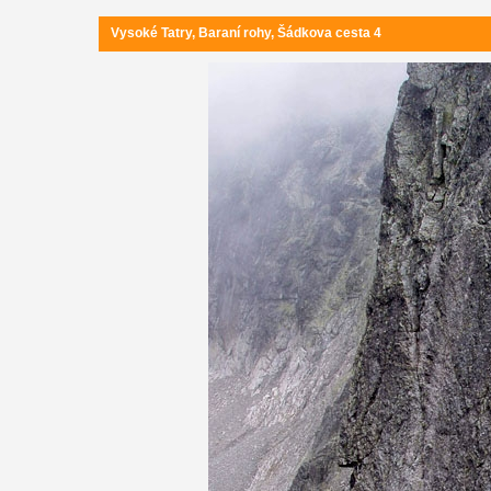
Vysoké Tatry, Baraní rohy, Šádkova cesta 4