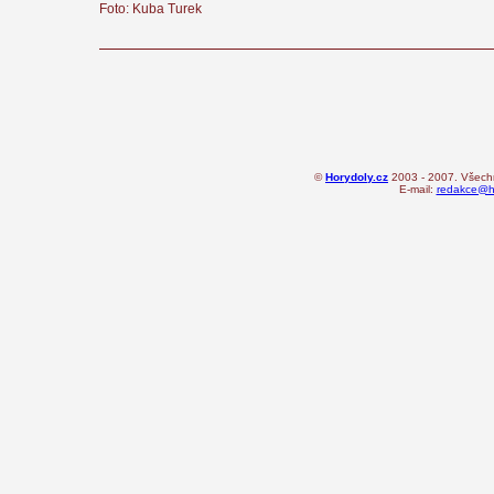
Foto: Kuba Turek
©
Horydoly.cz
2003 - 2007. Všechn
E-mail:
redakce@ho