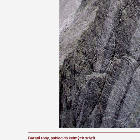
Baraní rohy, pohled do kolmých srázů