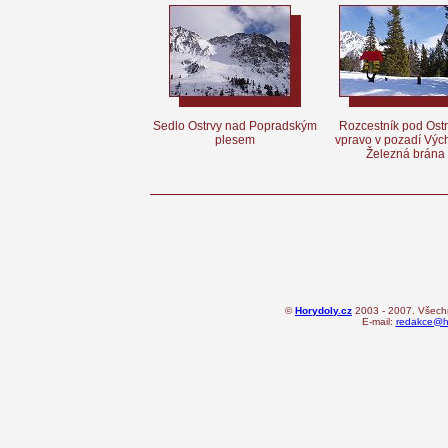
Sedlo Ostrvy nad Popradským
Rozcestník pod Ost
plesem
vpravo v pozadí Výc
Železná brána
©
Horydoly.cz
2003 - 2007. Všechn
E-mail:
redakce@ho