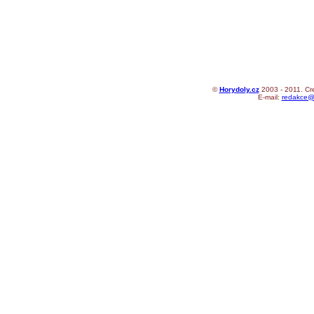
©
Horydoly.cz
2003 - 2011. Cr
E-mail:
redakce@h