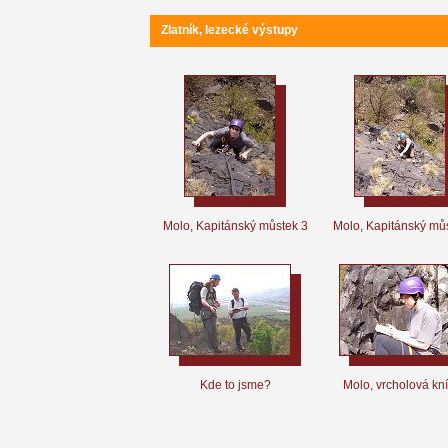
Zlatník, lezecké výstupy
Molo, Kapitánský můstek 3
Molo, Kapitánský mů
Kde to jsme?
Molo, vrcholová kn