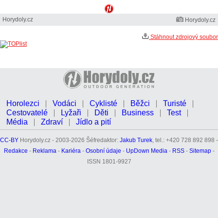
Horydoly.cz
Horydoly.cz
Stáhnout zdrojový soubor
Horolezci
Vodáci
Cyklisté
Běžci
Turisté
Cestovatelé
Lyžaři
Děti
Business
Test
Média
Zdraví
Jídlo a pití
CC-BY
Horydoly.cz - 2003-2026 Šéfredaktor:
Jakub Turek
, tel.: +420 728 892 898 -
Redakce
-
Reklama
-
Kariéra
-
Osobní údaje
-
UpDown Media
-
RSS
-
Sitemap
-
ISSN 1801-9927