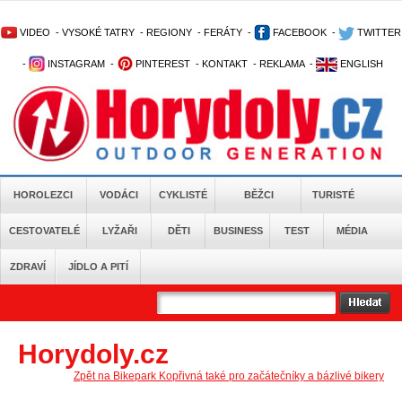
VIDEO
-
VYSOKÉ TATRY
-
REGIONY
-
FERÁTY
-
FACEBOOK
-
TWITTER
-
INSTAGRAM
-
PINTEREST
-
KONTAKT
-
REKLAMA
-
ENGLISH
HOROLEZCI
VODÁCI
CYKLISTÉ
BĚŽCI
TURISTÉ
CESTOVATELÉ
LYŽAŘI
DĚTI
BUSINESS
TEST
MÉDIA
ZDRAVÍ
JÍDLO A PITÍ
Horydoly.cz
Zpět na Bikepark Kopřivná také pro začátečníky a bázlivé bikery