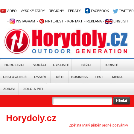
VIDEO
-
VYSOKÉ TATRY
-
REGIONY
-
FERÁTY
-
FACEBOOK
-
TWITTER
-
INSTAGRAM
-
PINTEREST
-
KONTAKT
-
REKLAMA
-
ENGLISH
HOROLEZCI
VODÁCI
CYKLISTÉ
BĚŽCI
TURISTÉ
CESTOVATELÉ
LYŽAŘI
DĚTI
BUSINESS
TEST
MÉDIA
ZDRAVÍ
JÍDLO A PITÍ
Horydoly.cz
Zpět na Malý příběh jedné pozvánky