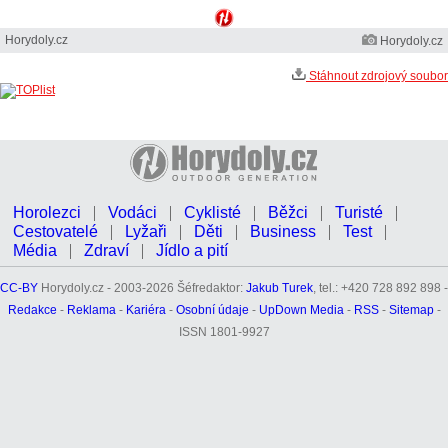
Horydoly.cz
Horydoly.cz
Stáhnout zdrojový soubor
Horolezci
Vodáci
Cyklisté
Běžci
Turisté
Cestovatelé
Lyžaři
Děti
Business
Test
Média
Zdraví
Jídlo a pití
CC-BY
Horydoly.cz - 2003-2026 Šéfredaktor:
Jakub Turek
, tel.: +420 728 892 898 -
Redakce
-
Reklama
-
Kariéra
-
Osobní údaje
-
UpDown Media
-
RSS
-
Sitemap
-
ISSN 1801-9927