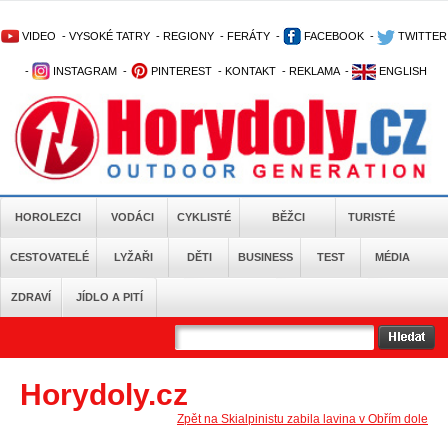
VIDEO
-
VYSOKÉ TATRY
-
REGIONY
-
FERÁTY
-
FACEBOOK
-
TWITTER
-
INSTAGRAM
-
PINTEREST
-
KONTAKT
-
REKLAMA
-
ENGLISH
HOROLEZCI
VODÁCI
CYKLISTÉ
BĚŽCI
TURISTÉ
CESTOVATELÉ
LYŽAŘI
DĚTI
BUSINESS
TEST
MÉDIA
ZDRAVÍ
JÍDLO A PITÍ
Horydoly.cz
Zpět na Skialpinistu zabila lavina v Obřím dole