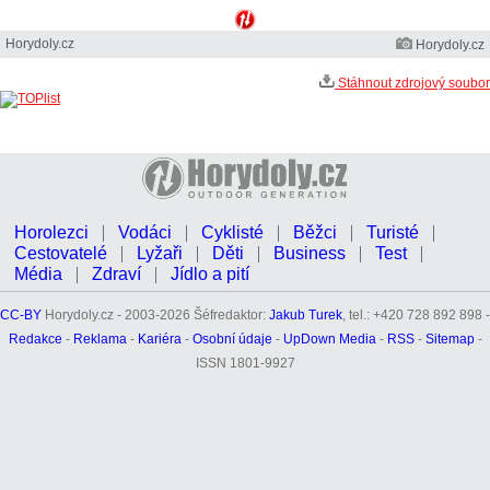
Horydoly.cz
Horydoly.cz
Stáhnout zdrojový soubor
Horolezci
Vodáci
Cyklisté
Běžci
Turisté
Cestovatelé
Lyžaři
Děti
Business
Test
Média
Zdraví
Jídlo a pití
CC-BY
Horydoly.cz - 2003-2026 Šéfredaktor:
Jakub Turek
, tel.: +420 728 892 898 -
Redakce
-
Reklama
-
Kariéra
-
Osobní údaje
-
UpDown Media
-
RSS
-
Sitemap
-
ISSN 1801-9927