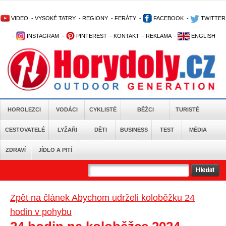
VIDEO
-
VYSOKÉ TATRY
-
REGIONY
-
FERÁTY
-
FACEBOOK
-
TWITTER
-
INSTAGRAM
-
PINTEREST
-
KONTAKT
-
REKLAMA
-
ENGLISH
HOROLEZCI
VODÁCI
CYKLISTÉ
BĚŽCI
TURISTÉ
CESTOVATELÉ
LYŽAŘI
DĚTI
BUSINESS
TEST
MÉDIA
ZDRAVÍ
JÍDLO A PITÍ
Zpět na článek Abychom udrželi koloběžku 24
hodin v pohybu