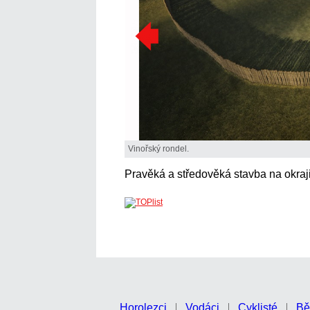
Vinořský rondel.
Pravěká a středověká stavba na okraj
Horolezci
Vodáci
Cyklisté
Bě