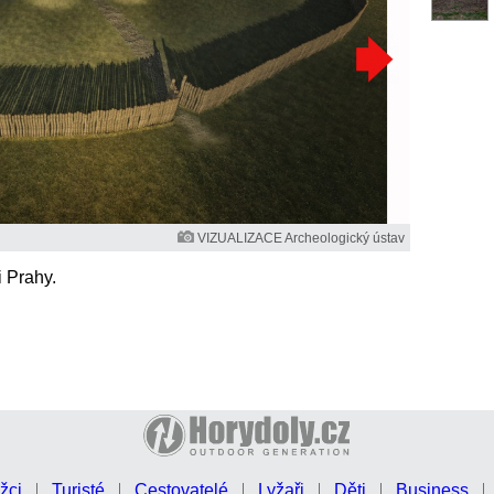
VIZUALIZACE Archeologický ústav
i Prahy.
žci
Turisté
Cestovatelé
Lyžaři
Děti
Business