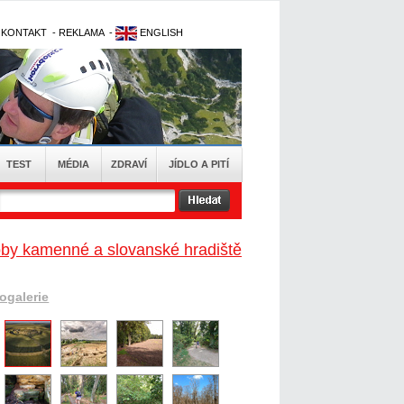
-
KONTAKT
-
REKLAMA
-
ENGLISH
TEST
MÉDIA
ZDRAVÍ
JÍDLO A PITÍ
doby kamenné a slovanské hradiště
togalerie