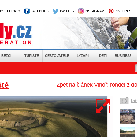
NY
-
FERÁTY
-
FACEBOOK
-
TWITTER
-
INSTAGRAM
-
PINTEREST
BĚŽCI
TURISTÉ
CESTOVATELÉ
LYŽAŘI
DĚTI
BUSINESS
ště
Zpět na článek Vinoř: rondel z 
fo