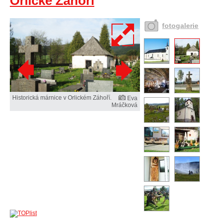
Orlické Záhoří
fotogalerie
Historická márnice v Orlickém Záhoří.
Eva
Mráčková