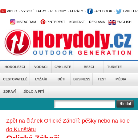
VIDEO
-
VYSOKÉ TATRY
-
REGIONY
-
FERÁTY
-
FACEBOOK
-
TWITTER
-
INSTAGRAM
-
PINTEREST
-
KONTAKT
-
REKLAMA
-
ENGLISH
HOROLEZCI
VODÁCI
CYKLISTÉ
BĚŽCI
TURISTÉ
CESTOVATELÉ
LYŽAŘI
DĚTI
BUSINESS
TEST
MÉDIA
ZDRAVÍ
JÍDLO A PITÍ
Zpět na článek Orlické Záhoří: pěšky nebo na kole
do Kunštátu