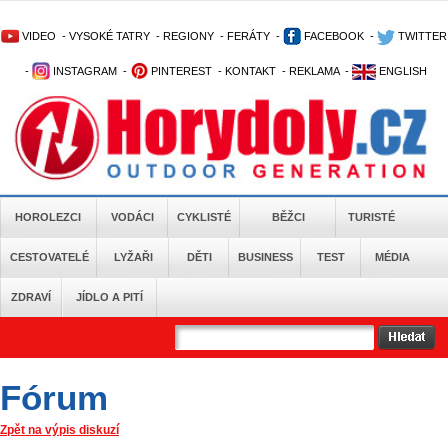
VIDEO
-
VYSOKÉ TATRY
-
REGIONY
-
FERÁTY
-
FACEBOOK
-
TWITTER
-
INSTAGRAM
-
PINTEREST
-
KONTAKT
-
REKLAMA
-
ENGLISH
HOROLEZCI
VODÁCI
CYKLISTÉ
BĚŽCI
TURISTÉ
CESTOVATELÉ
LYŽAŘI
DĚTI
BUSINESS
TEST
MÉDIA
ZDRAVÍ
JÍDLO A PITÍ
Fórum
Zpět na výpis diskuzí