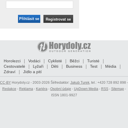
Přihlásit se
Registrovat se
Horolezci
Vodáci
Cyklisté
Běžci
Turisté
Cestovatelé
Lyžaři
Děti
Business
Test
Média
Zdraví
Jídlo a pití
CC-BY
Horydoly.cz - 2003-2026 Šéfredaktor:
Jakub Turek
, tel.: +420 728 892 898 -
Redakce
-
Reklama
-
Kariéra
-
Osobní údaje
-
UpDown Media
-
RSS
-
Sitemap
-
ISSN 1801-9927