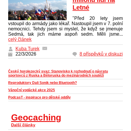
Letné
"Před 20 lety jsem
vstoupil do armády jako lékař. Nastoupil jsem v 7. polní
nemocnici. Tehdy jsem si myslel, že když se jmenuje
Sedmá, tak jich máme aspoň sedm. Měli jsme...
celý článek
Kuba Turek
22/3/2026
8 příspěvků v diskuzi
Český horolezecký svaz: Stanovisko k rozhodnutí o návratu
sportovců z Ruska a Běloruska do mezinárodních soutěží
Reproduktory Dali Sonik nebo Bluetooth?
Vánoční vodácké akce 2025
PodcasT - inspirace pro dětské oddíly
Geocaching
Další články