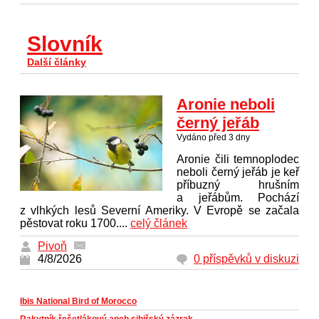
Slovník
Další články
Aronie neboli
černý jeřáb
Vydáno před 3 dny
Aronie čili temnoplodec
neboli černý jeřáb je keř
příbuzný hrušním
a jeřábům. Pochází
z vlhkých lesů Severní Ameriky. V Evropě se začala
pěstovat roku 1700....
celý článek
Pivoň
4/8/2026
0 příspěvků v diskuzi
Ibis National Bird of Morocco
Rakytník řešetlákový aneb sibiřský zázrak