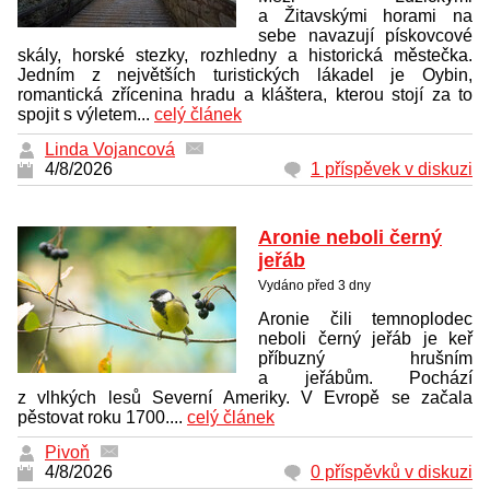
a Žitavskými horami na
sebe navazují pískovcové
skály, horské stezky, rozhledny a historická městečka.
Jedním z největších turistických lákadel je Oybin,
romantická zřícenina hradu a kláštera, kterou stojí za to
spojit s výletem...
celý článek
Linda Vojancová
4/8/2026
1 příspěvek v diskuzi
Aronie neboli černý
jeřáb
Vydáno před 3 dny
Aronie čili temnoplodec
neboli černý jeřáb je keř
příbuzný hrušním
a jeřábům. Pochází
z vlhkých lesů Severní Ameriky. V Evropě se začala
pěstovat roku 1700....
celý článek
Pivoň
4/8/2026
0 příspěvků v diskuzi