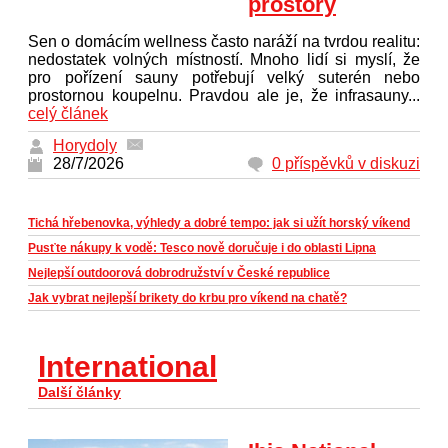
prostory
Sen o domácím wellness často naráží na tvrdou realitu:
nedostatek volných místností. Mnoho lidí si myslí, že
pro pořízení sauny potřebují velký suterén nebo
prostornou koupelnu. Pravdou ale je, že infrasauny...
celý článek
Horydoly
28/7/2026
0 příspěvků v diskuzi
Tichá hřebenovka, výhledy a dobré tempo: jak si užít horský víkend
Pusťte nákupy k vodě: Tesco nově doručuje i do oblasti Lipna
Nejlepší outdoorová dobrodružství v České republice
Jak vybrat nejlepší brikety do krbu pro víkend na chatě?
International
Další články