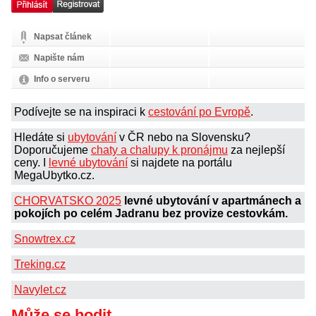
Napsat článek
Napište nám
Info o serveru
Podívejte se na inspiraci k
cestování po Evropě
.
Hledáte si
ubytování
v ČR nebo na Slovensku?
Doporučujeme
chaty a chalupy k pronájmu
za nejlepší
ceny. I
levné ubytování
si najdete na portálu
MegaUbytko.cz.
CHORVATSKO 2025
levné ubytování v apartmánech a
pokojích po celém Jadranu bez provize cestovkám.
Snowtrex.cz
Treking.cz
Navylet.cz
Může se hodit