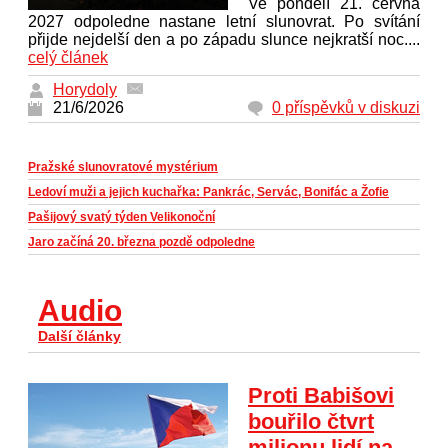
Ve pondělí 21. června
2027 odpoledne nastane letní slunovrat. Po svítání
přijde nejdelší den a po západu slunce nejkratší noc....
celý článek
Horydoly
21/6/2026
0 příspěvků v diskuzi
Pražské slunovratové mystérium
Ledoví muži a jejich kuchařka: Pankrác, Servác, Bonifác a Žofie
Pašijový svatý týden Velikonoční
Jaro začíná 20. března pozdě odpoledne
Audio
Další články
Proti Babišovi
bouřilo čtvrt
milionu lidí na