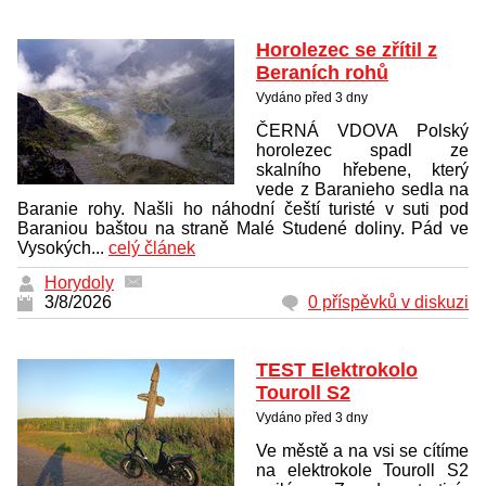
Horolezec se zřítil z
Beraních rohů
Vydáno před 3 dny
ČERNÁ VDOVA Polský
horolezec spadl ze
skalního hřebene, který
vede z Baranieho sedla na
Baranie rohy. Našli ho náhodní čeští turisté v suti pod
Baraniou baštou na straně Malé Studené doliny. Pád ve
Vysokých...
celý článek
Horydoly
3/8/2026
0 příspěvků v diskuzi
TEST Elektrokolo
Touroll S2
Vydáno před 3 dny
Ve městě a na vsi se cítíme
na elektrokole Touroll S2