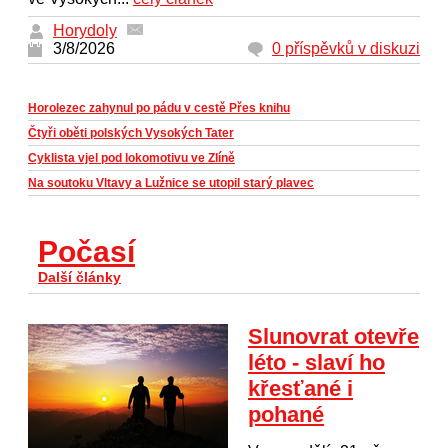
Horydoly
3/8/2026
0 příspěvků v diskuzi
Horolezec zahynul po pádu v cestě Přes knihu
Čtyři oběti polských Vysokých Tater
Cyklista vjel pod lokomotivu ve Zlíně
Na soutoku Vltavy a Lužnice se utopil starý plavec
Počasí
Další články
Slunovrat otevře
léto - slaví ho
křesťané i
pohané