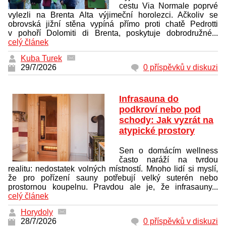
cestu Via Normale poprvé
vylezli na Brenta Alta výjimeční horolezci. Ačkoliv se
obrovská jižní stěna vypíná přímo proti chatě Pedrotti
v pohoří Dolomiti di Brenta, poskytuje dobrodružné...
celý článek
Kuba Turek
29/7/2026
0 příspěvků v diskuzi
Infrasauna do
podkroví nebo pod
schody: Jak vyzrát na
atypické prostory
Sen o domácím wellness
často naráží na tvrdou
realitu: nedostatek volných místností. Mnoho lidí si myslí,
že pro pořízení sauny potřebují velký suterén nebo
prostornou koupelnu. Pravdou ale je, že infrasauny...
celý článek
Horydoly
28/7/2026
0 příspěvků v diskuzi