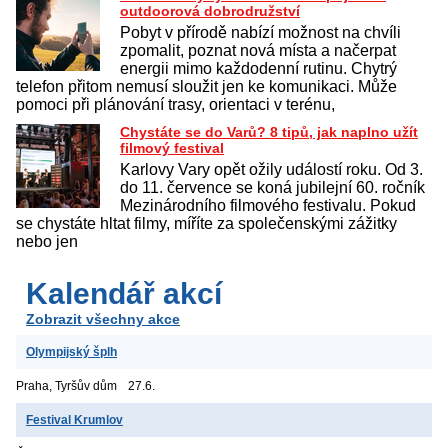
outdoorová dobrodružství
Pobyt v přírodě nabízí možnost na chvíli
zpomalit, poznat nová místa a načerpat
energii mimo každodenní rutinu. Chytrý
telefon přitom nemusí sloužit jen ke komunikaci. Může
pomoci při plánování trasy, orientaci v terénu,
Chystáte se do Varů? 8 tipů, jak naplno užít
filmový festival
Karlovy Vary opět ožily událostí roku. Od 3.
do 11. července se koná jubilejní 60. ročník
Mezinárodního filmového festivalu. Pokud
se chystáte hltat filmy, míříte za společenskými zážitky
nebo jen
Kalendář akcí
Zobrazit všechny akce
Olympijský šplh
Praha, Tyršův dům
27.6.
Festival Krumlov