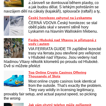
a zároveň se domlouvat během plavby, co
a jak budou dělat. S lehkým pohrdáním se
navzájem dělí na cákaly (kajakáři), splouvače (raftaři) a ty,
Český horolezec zahynul na Lyskammu
ČERNÁ VDOVA Český horolezec se stal
obětí pádu skal v severní stěně hory
Lyskamm na hlavním Walliském hřebenu.
Feráta Hluboká nad Vltavou je přístupná z
vody i autem
VIA FERRATA GUIDE Tři zajištěné lezecké
trasy via ferrata jsou otevřené pro veřejnost
v Hluboké nad Vltavou. Jsou vedeny nad
hladinou Vltavy několik kilometrů po proudu od Hluboké.
Dvě si můžete přelézt
Top Online Crypto Casinos Offering
Thousands of Slots
Most online crypto casinos look identical
from the outside. That's exactly the problem.
They vary wildly in licensing legitimacy,
provably fair setup, and actual payout speed, so picking
the wrong
Jak vám chytrý telefon může zpříjemnit