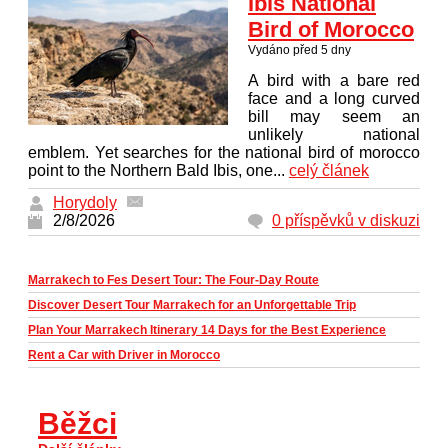
Ibis National
Bird of Morocco
Vydáno před 5 dny
A bird with a bare red
face and a long curved
bill may seem an
unlikely national
emblem. Yet searches for the national bird of morocco
point to the Northern Bald Ibis, one...
celý článek
Horydoly
2/8/2026
0 příspěvků v diskuzi
Marrakech to Fes Desert Tour: The Four-Day Route
Discover Desert Tour Marrakech for an Unforgettable Trip
Plan Your Marrakech Itinerary 14 Days for the Best Experience
Rent a Car with Driver in Morocco
Běžci