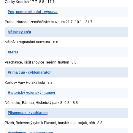
Český Krumlov
17.7.-8.8.
17.7.
Pes, pomocník stád - výstava
Praha, Národní zemědělské muzeum
21.7.-10.1.
21.7.
Mělnický košt
Mělník, Regionální muzeum
8.8.
Xterra
Prachatice, Křišťanovice
Terénní triatlon
8.8.
Prima cup - cyklomaraton
Karlovy Vary
Horská kola
8.8.
Historický vojenský manévr
Německo, Bärnau, Historický park
8.-9.8.
8.8.
Pilsenman - kvadriatlon
Plzeň, Bolevecký rybník
Plavání, horské kolo, kajak, běh
8.8.
Vasaloppet - cyklomaraton