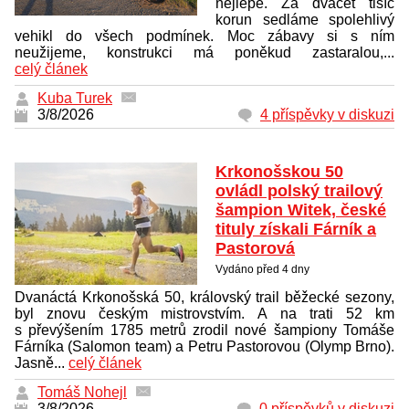
nejlépe. Za dvacet tisíc
korun sedláme spolehlivý
vehikl do všech podmínek. Moc zábavy si s ním
neužijeme, konstrukci má poněkud zastaralou,...
celý článek
Kuba Turek
3/8/2026
4 příspěvky v diskuzi
Krkonošskou 50
ovládl polský trailový
šampion Witek, české
tituly získali Fárník a
Pastorová
Vydáno před 4 dny
Dvanáctá Krkonošská 50, královský trail běžecké sezony,
byl znovu českým mistrovstvím. A na trati 52 km
s převýšením 1785 metrů zrodil nové šampiony Tomáše
Fárníka (Salomon team) a Petru Pastorovou (Olymp Brno).
Jasně...
celý článek
Tomáš Nohejl
3/8/2026
0 příspěvků v diskuzi