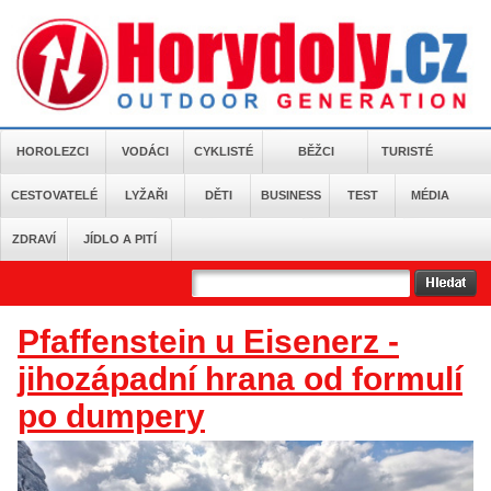
HOROLEZCI
VODÁCI
CYKLISTÉ
BĚŽCI
TURISTÉ
CESTOVATELÉ
LYŽAŘI
DĚTI
BUSINESS
TEST
MÉDIA
ZDRAVÍ
JÍDLO A PITÍ
Pfaffenstein u Eisenerz -
jihozápadní hrana od formulí
po dumpery