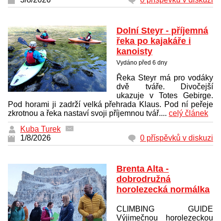
Dolní Steyr - příjemná
řeka po kajakáře i
kanoisty
Vydáno před 6 dny
Řeka Steyr má pro vodáky
dvě tváře. Divočejší
ukazuje v Totes Gebirge.
Pod horami ji zadrží velká přehrada Klaus. Pod ní peřeje
zkrotnou a řeka nastaví svoji příjemnou tvář....
celý článek
Kuba Turek
1/8/2026
0 příspěvků v diskuzi
Brenta Alta -
dobrodružná
horolezecká normálka
CLIMBING GUIDE
Výjimečnou horolezeckou