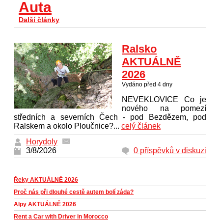
Auta
Další články
Ralsko
AKTUÁLNĚ
2026
Vydáno před 4 dny
NEVEKLOVICE Co je
nového na pomezí
středních a severních Čech - pod Bezdězem, pod
Ralskem a okolo Ploučnice?...
celý článek
Horydoly
3/8/2026
0 příspěvků v diskuzi
Řeky AKTUÁLNĚ 2026
Proč nás při dlouhé cestě autem bolí záda?
Alpy AKTUÁLNĚ 2026
Rent a Car with Driver in Morocco