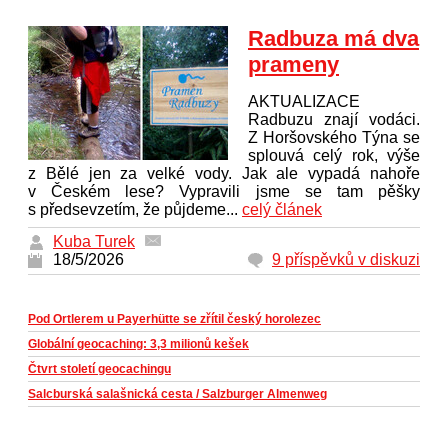
Radbuza má dva
prameny
AKTUALIZACE
Radbuzu znají vodáci.
Z Horšovského Týna se
splouvá celý rok, výše
z Bělé jen za velké vody. Jak ale vypadá nahoře
v Českém lese? Vypravili jsme se tam pěšky
s předsevzetím, že půjdeme...
celý článek
Kuba Turek
18/5/2026
9 příspěvků v diskuzi
Pod Ortlerem u Payerhütte se zřítil český horolezec
Globální geocaching: 3,3 milionů kešek
Čtvrt století geocachingu
Salcburská salašnická cesta / Salzburger Almenweg