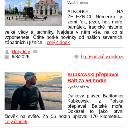
Vydáno dnes
ALKOHOL NA
ŽELEZNICI Německo je
zemí řek, jezer, hor, moře,
památek, tragické historie,
velké vědy a techniky. Najdete v něm vše, na co si
vzpomenete. Čtěte horké novinky od našich severních,
západních i jižních...
celý článek
Horydoly
6/8/2026
0 příspěvků v diskuzi
Kubkowski přeplaval
Balt za 56 hodin
Vydáno včera
Dálkový plavec Bartlomiej
Kubkowski z Polska
přeplaval Baltské moře.
Dokázal to jako první
člověk na světě. Za 56 hodin uplaval 170 kilometrů....
celý článek