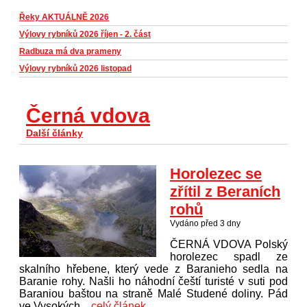
Řeky AKTUÁLNĚ 2026
Výlovy rybníků 2026 říjen - 2. část
Radbuza má dva prameny
Výlovy rybníků 2026 listopad
Černá vdova
Další články
Horolezec se
zřítil z Beraních
rohů
Vydáno před 3 dny
ČERNÁ VDOVA Polský
horolezec spadl ze
skalního hřebene, který vede z Baranieho sedla na
Baranie rohy. Našli ho náhodní čeští turisté v suti pod
Baraniou baštou na straně Malé Studené doliny. Pád
ve Vysokých...
celý článek