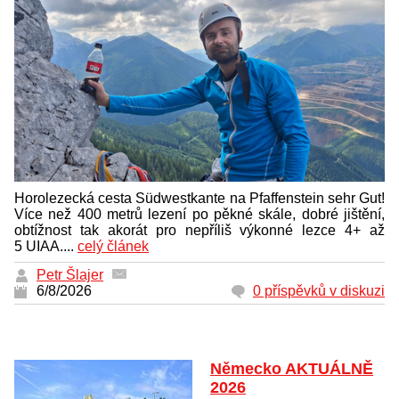
Horolezecká cesta Südwestkante na Pfaffenstein sehr Gut!
Více než 400 metrů lezení po pěkné skále, dobré jištění,
obtížnost tak akorát pro nepříliš výkonné lezce 4+ až
5 UIAA....
celý článek
Petr Šlajer
6/8/2026
0 příspěvků v diskuzi
Německo AKTUÁLNĚ
2026