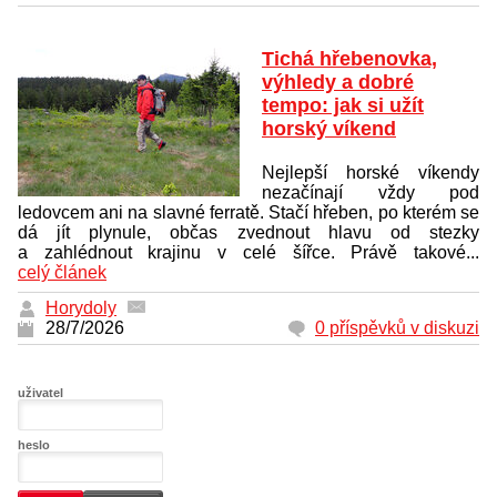
Tichá hřebenovka,
výhledy a dobré
tempo: jak si užít
horský víkend
Nejlepší horské víkendy
nezačínají vždy pod
ledovcem ani na slavné ferratě. Stačí hřeben, po kterém se
dá jít plynule, občas zvednout hlavu od stezky
a zahlédnout krajinu v celé šířce. Právě takové...
celý článek
Horydoly
28/7/2026
0 příspěvků v diskuzi
uživatel
heslo