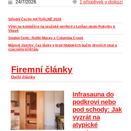
24/7/2026
1 příspěvek v diskuzi
Střední Čechy AKTUÁLNĚ 2026
Výlet na koloběžce na pražské periferii z Letňan okolo Rokytky k
Vltavě
Souboj čepic: Rafiki Maray x Columbia Creek
Májové Jizerky: čas lásky v kraji hlubokých bučin, drsných skal a
vzácného křišťálu
Firemní články
Další články
Infrasauna do
podkroví nebo
pod schody: Jak
vyzrát na
atypické