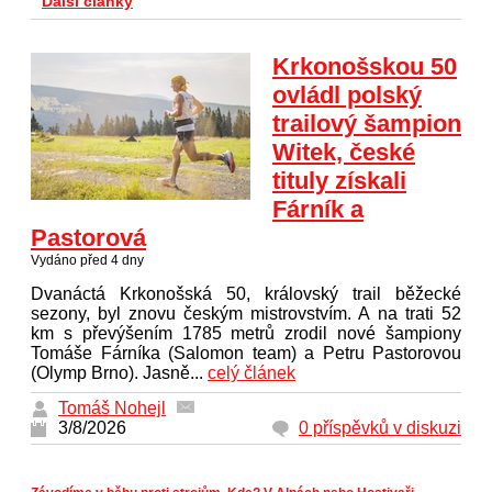
Další články
Krkonošskou 50
ovládl polský
trailový šampion
Witek, české
tituly získali
Fárník a
Pastorová
Vydáno před 4 dny
Dvanáctá Krkonošská 50, královský trail běžecké
sezony, byl znovu českým mistrovstvím. A na trati 52
km s převýšením 1785 metrů zrodil nové šampiony
Tomáše Fárníka (Salomon team) a Petru Pastorovou
(Olymp Brno). Jasně...
celý článek
Tomáš Nohejl
3/8/2026
0 příspěvků v diskuzi