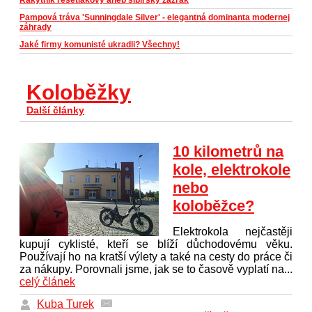
Pampová tráva 'Sunningdale Silver' - elegantná dominanta modernej
záhrady
Jaké firmy komunisté ukradli? Všechny!
Koloběžky
Další články
10 kilometrů na
kole, elektrokole
nebo
koloběžce?
Elektrokola nejčastěji
kupují cyklisté, kteří se blíží důchodovému věku.
Používají ho na kratší výlety a také na cesty do práce či
za nákupy. Porovnali jsme, jak se to časově vyplatí na...
celý článek
Kuba Turek