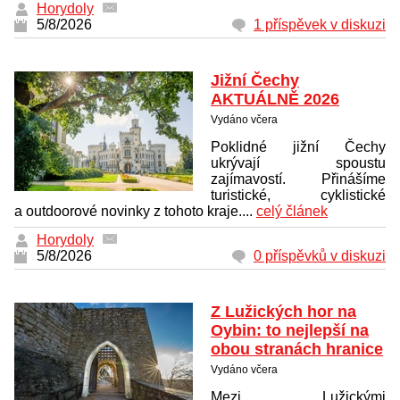
Horydoly
5/8/2026
1 příspěvek v diskuzi
Jižní Čechy
AKTUÁLNĚ 2026
Vydáno včera
Poklidné jižní Čechy
ukrývají spoustu
zajímavostí. Přinášíme
turistické, cyklistické
a outdoorové novinky z tohoto kraje....
celý článek
Horydoly
5/8/2026
0 příspěvků v diskuzi
Z Lužických hor na
Oybin: to nejlepší na
obou stranách hranice
Vydáno včera
Mezi Lužickými