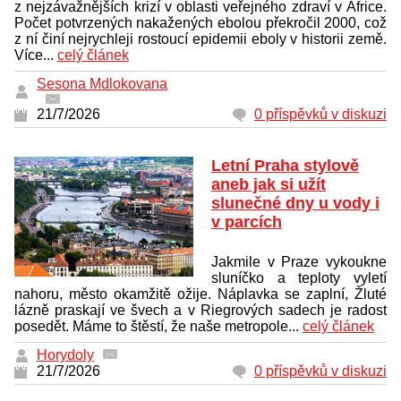
z nejzávažnějších krizí v oblasti veřejného zdraví v Africe.
Počet potvrzených nakažených ebolou překročil 2000, což
z ní činí nejrychleji rostoucí epidemii eboly v historii země.
Více...
celý článek
Sesona Mdlokovana
21/7/2026
0 příspěvků v diskuzi
Letní Praha stylově
aneb jak si užít
slunečné dny u vody i
v parcích
Jakmile v Praze vykoukne
sluníčko a teploty vyletí
nahoru, město okamžitě ožije. Náplavka se zaplní, Žluté
lázně praskají ve švech a v Riegrových sadech je radost
posedět. Máme to štěstí, že naše metropole...
celý článek
Horydoly
21/7/2026
0 příspěvků v diskuzi