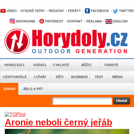
VIDEO
-
VYSOKÉ TATRY
-
REGIONY
-
FERÁTY
-
FACEBOOK
-
TWITTER
-
INSTAGRAM
-
PINTEREST
-
KONTAKT
-
REKLAMA
-
ENGLISH
HOROLEZCI
VODÁCI
CYKLISTÉ
BĚŽCI
TURISTÉ
CESTOVATELÉ
LYŽAŘI
DĚTI
BUSINESS
TEST
MÉDIA
ZDRAVÍ
JÍDLO A PITÍ
Aronie neboli černý jeřáb