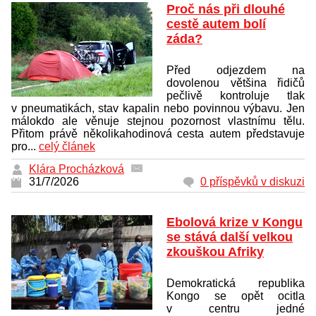
Proč nás při dlouhé
cestě autem bolí
záda?
Před odjezdem na
dovolenou většina řidičů
pečlivě kontroluje tlak
v pneumatikách, stav kapalin nebo povinnou výbavu. Jen
málokdo ale věnuje stejnou pozornost vlastnímu tělu.
Přitom právě několikahodinová cesta autem představuje
pro...
celý článek
Klára Procházková
31/7/2026
0 příspěvků v diskuzi
Ebolová krize v Kongu
se stává další velkou
zkouškou Afriky
Demokratická republika
Kongo se opět ocitla
v centru jedné