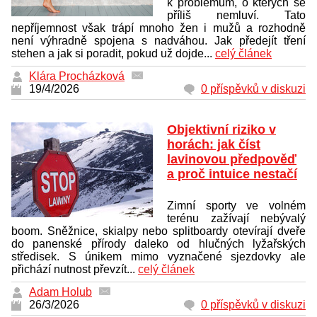
k problémům, o kterých se
příliš nemluví. Tato
nepříjemnost však trápí mnoho žen i mužů a rozhodně
není výhradně spojena s nadváhou. Jak předejít tření
stehen a jak si poradit, pokud už dojde...
celý článek
Klára Procházková
19/4/2026
0 příspěvků v diskuzi
Objektivní riziko v
horách: jak číst
lavinovou předpověď
a proč intuice nestačí
Zimní sporty ve volném
terénu zažívají nebývalý
boom. Sněžnice, skialpy nebo splitboardy otevírají dveře
do panenské přírody daleko od hlučných lyžařských
středisek. S únikem mimo vyznačené sjezdovky ale
přichází nutnost převzít...
celý článek
Adam Holub
26/3/2026
0 příspěvků v diskuzi