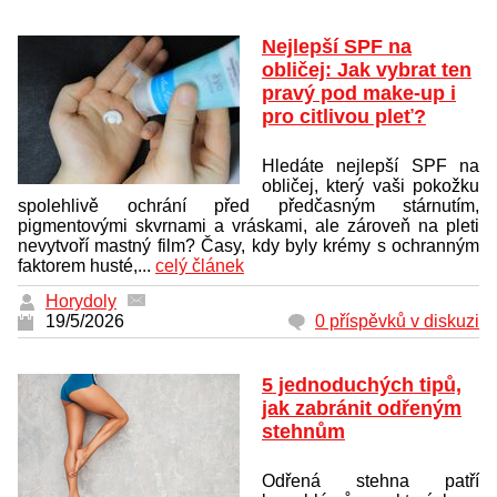
Nejlepší SPF na
obličej: Jak vybrat ten
pravý pod make-up i
pro citlivou pleť?
Hledáte nejlepší SPF na
obličej, který vaši pokožku
spolehlivě ochrání před předčasným stárnutím,
pigmentovými skvrnami a vráskami, ale zároveň na pleti
nevytvoří mastný film? Časy, kdy byly krémy s ochranným
faktorem husté,...
celý článek
Horydoly
19/5/2026
0 příspěvků v diskuzi
5 jednoduchých tipů,
jak zabránit odřeným
stehnům
Odřená stehna patří