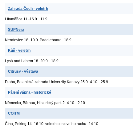
Zahrada Čech - veletrh
Litoměřice
11.-16.9.
11.9.
SUPNera
Neratovice
18.-19.9. Paddleboard
18.9.
Kůň - veletrh
Lysá nad Labem
18.-20.9.
18.9.
Citrusy - výstava
Praha, Botanická zahrada Univerzity Karlovy
25.9.-4.10.
25.9.
Pálení vápna - historické
Německo, Bärnau, Historický park
2.-4.10.
2.10.
COITM
Čína, Peking
14.-16.10. veletrh cestovního ruchu
14.10.