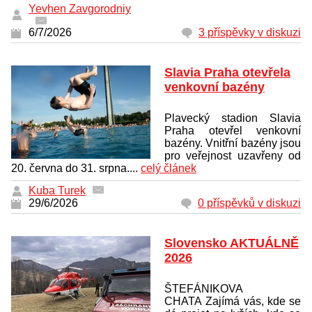
Yevhen Zavgorodniy
6/7/2026
3 příspěvky v diskuzi
Slavia Praha otevřela
venkovní bazény
Plavecký stadion Slavia
Praha otevřel venkovní
bazény. Vnitřní bazény jsou
pro veřejnost uzavřeny od
20. června do 31. srpna....
celý článek
Kuba Turek
29/6/2026
0 příspěvků v diskuzi
Slovensko AKTUÁLNĚ
2026
ŠTEFÁNIKOVA
CHATA Zajímá vás, kde se