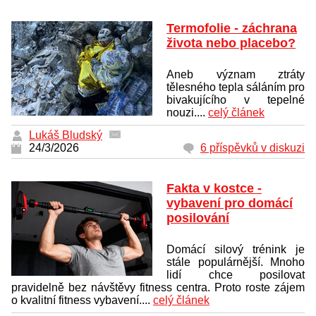
Termofolie - záchrana
života nebo placebo?
Aneb význam ztráty
tělesného tepla sáláním pro
bivakujícího v tepelné
nouzi....
celý článek
Lukáš Bludský
24/3/2026
6 příspěvků v diskuzi
Fakta v kostce -
vybavení pro domácí
posilování
Domácí silový trénink je
stále populárnější. Mnoho
lidí chce posilovat
pravidelně bez návštěvy fitness centra. Proto roste zájem
o kvalitní fitness vybavení....
celý článek