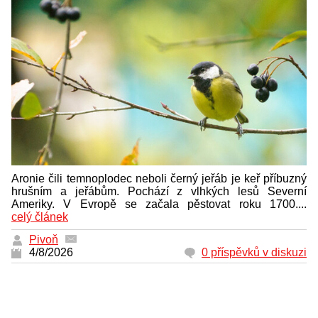
Aronie čili temnoplodec neboli černý jeřáb je keř příbuzný
hrušním a jeřábům. Pochází z vlhkých lesů Severní
Ameriky. V Evropě se začala pěstovat roku 1700....
celý článek
Pivoň
4/8/2026
0 příspěvků v diskuzi