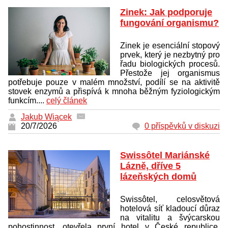
Zinek: Jak podporuje
fungování organismu?
Zinek je esenciální stopový
prvek, který je nezbytný pro
řadu biologických procesů.
Přestože jej organismus
potřebuje pouze v malém množství, podílí se na aktivitě
stovek enzymů a přispívá k mnoha běžným fyziologickým
funkcím....
celý článek
Jakub Wiącek
20/7/2026
0 příspěvků v diskuzi
Swissôtel Mariánské
Lázně, dříve 5
lázeňských domů
Swissôtel, celosvětová
hotelová síť kladoucí důraz
na vitalitu a švýcarskou
pohostinnost, otevřela první hotel v České republice.