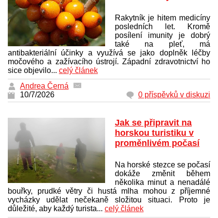
Rakytník je hitem medicíny
posledních let. Kromě
posílení imunity je dobrý
také na pleť, má
antibakteriální účinky a využívá se jako doplněk léčby
močového a zažívacího ústrojí. Západní zdravotnictví ho
sice objevilo...
celý článek
Andrea Černá
10/7/2026
0 příspěvků v diskuzi
Jak se připravit na
horskou turistiku v
proměnlivém počasí
Na horské stezce se počasí
dokáže změnit během
několika minut a nenadálé
bouřky, prudké větry či hustá mlha mohou z příjemné
vycházky udělat nečekaně složitou situaci. Proto je
důležité, aby každý turista...
celý článek