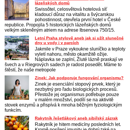
lázeňských domů
Swissôtel, celosvětová hotelová síť
kladoucí důraz na vitalitu a švýcarskou
pohostinnost, otevřela první hotel v České
republice. Propojila 5 historických lázeňských domů
velkým skleněným atriem na adrese Ibsenova 750/15.
Letní Praha stylově aneb jak si užít slunečné
dny u vody i v parcích
Jakmile v Praze vykoukne sluníčko a teploty
vyletí nahoru, město okamžitě ožije.
Náplavka se zaplní, Žluté lázně praskají ve
švech a v Riegrových sadech je radost posedět. Máme to
štěstí, že naše metropole
Zinek: Jak podporuje fungování organismu?
Zinek je esenciální stopový prvek, který je
nezbytný pro řadu biologických procesů.
Přestože jej organismus potřebuje pouze
v malém množství, podílí se na aktivitě
stovek enzymů a přispívá k mnoha běžným fyziologickým
funkcím.
Rakytník řešetlákový aneb sibiřský zázrak
Rakytník je hitem medicíny posledních let.
Kromě posílení imunity je dobrý také na