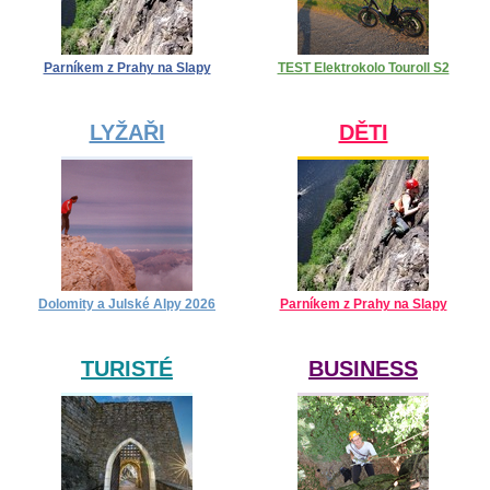
Parníkem z Prahy na Slapy
TEST Elektrokolo Touroll S2
LYŽAŘI
DĚTI
Dolomity a Julské Alpy 2026
Parníkem z Prahy na Slapy
TURISTÉ
BUSINESS