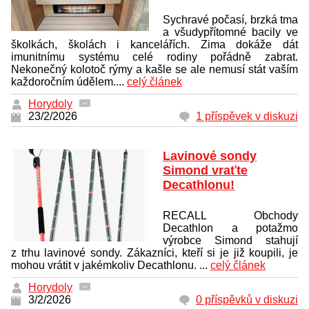
Sychravé počasí, brzká tma
a všudypřítomné bacily ve
školkách, školách i kancelářích. Zima dokáže dát
imunitnímu systému celé rodiny pořádně zabrat.
Nekonečný kolotoč rýmy a kašle se ale nemusí stát vaším
každoročním údělem....
celý článek
Horydoly
23/2/2026
1 příspěvek v diskuzi
Lavinové sondy
Simond vraťte
Decathlonu!
RECALL Obchody
Decathlon a potažmo
výrobce Simond stahují
z trhu lavinové sondy. Zákazníci, kteří si je již koupili, je
mohou vrátit v jakémkoliv Decathlonu. ...
celý článek
Horydoly
3/2/2026
0 příspěvků v diskuzi