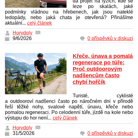
dá projet na lyžích, kde se
leze po skalách, jaké
podmínky vládnou na hřebenech, jak jsou nateklé
ledopády, nebo jaká chata je otevřená? Přinášíme
aktuální...
celý článek
Horydoly
9/6/2026
0 příspěvků v diskuzi
Křeče, únava a pomalá
regenerace po túře:
Proč outdoorovým
nadšencům často
chybí hořčík
Turisté, cyklisté
a outdooroví nadšenci často po náročném dni v přírodě
řeší těžké nohy, svalové napětí, únavu, křeče nebo
pomalou regeneraci. Po celodenní túře, jízdě na kole nebo
výstupu do hor není...
celý článek
Horydoly
31/5/2026
0 příspěvků v diskuzi