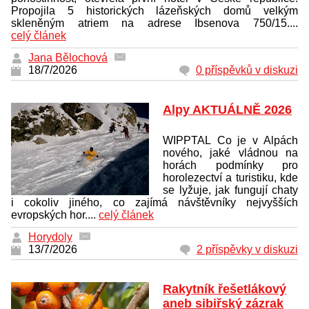
Propojila 5 historických lázeňských domů velkým
skleněným atriem na adrese Ibsenova 750/15....
celý článek
Jana Bělochová
18/7/2026
0 příspěvků v diskuzi
Alpy AKTUÁLNĚ 2026
WIPPTAL Co je v Alpách
nového, jaké vládnou na
horách podmínky pro
horolezectví a turistiku, kde
se lyžuje, jak fungují chaty
i cokoliv jiného, co zajímá návštěvníky nejvyšších
evropských hor....
celý článek
Horydoly
13/7/2026
2 příspěvky v diskuzi
Rakytník řešetlákový
aneb sibiřský zázrak