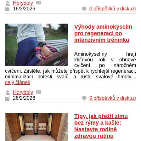
Horydoly
16/3/2026
0 příspěvků v diskuzi
Výhody aminokyselin
pro regeneraci po
intenzivním tréninku
Aminokyseliny hrají
klíčovou roli v obnově
cvičení po náročném
cvičení. Zjistěte, jak můžete přispět k rychlejší regeneraci,
minimalizaci bolesti svalů a růstu svalové hmoty....
celý článek
Horydoly
26/2/2026
0 příspěvků v diskuzi
Tipy, jak přežít zimu
bez rýmy a kašle:
Nastavte rodině
zdravou rutinu