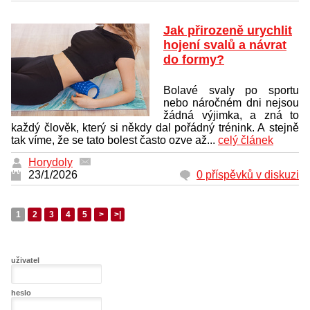
Jak přirozeně urychlit
hojení svalů a návrat
do formy?
Bolavé svaly po sportu
nebo náročném dni nejsou
žádná výjimka, a zná to
každý člověk, který si někdy dal pořádný trénink. A stejně
tak víme, že se tato bolest často ozve až...
celý článek
Horydoly
23/1/2026
0 příspěvků v diskuzi
1
2
3
4
5
>
>|
uživatel
heslo