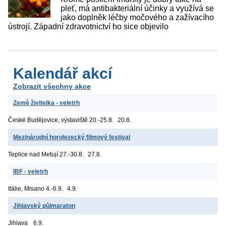
pleť, má antibakteriální účinky a využívá se
jako doplněk léčby močového a zažívacího
ústrojí. Západní zdravotnictví ho sice objevilo
Kalendář akcí
Zobrazit všechny akce
Země živitelka - veletrh
České Budějovice, výstaviště
20.-25.8.
20.8.
Mezinárodní horolezecký filmový festival
Teplice nad Metují
27.-30.8.
27.8.
IBF - veletrh
Itálie, Misano
4.-6.9.
4.9.
Jihlavský půlmaraton
Jihlava
6.9.