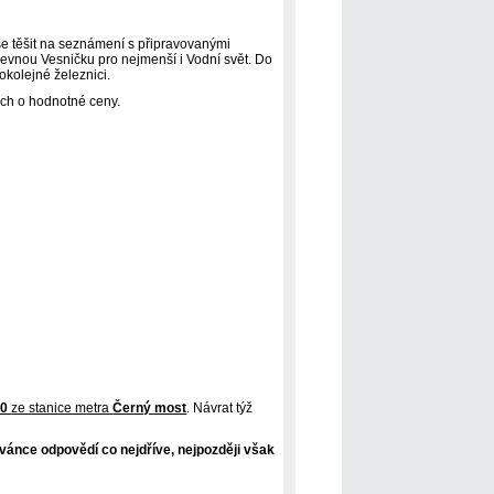
se těšit na seznámení s připravovanými
revnou Vesničku pro nejmenší i Vodní svět. Do
kolejné železnici.
ch o hodnotné ceny.
00
ze stanice metra
Černý most
. Návrat týž
ánce odpovědí co nejdříve, nejpozději však