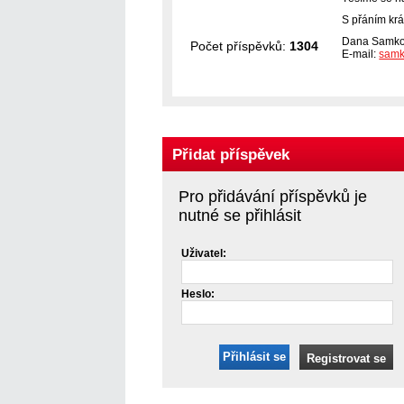
S přáním krá
Dana Samk
Počet příspěvků:
1304
E-mail:
samk
Přidat příspěvek
Pro přidávání příspěvků je
nutné se přihlásit
Uživatel:
Heslo:
Přihlásit se
Registrovat se