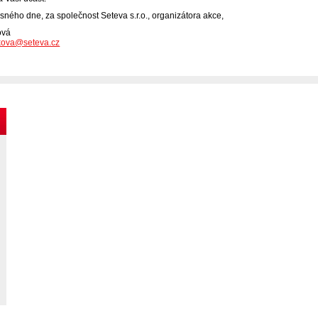
sného dne, za společnost Seteva s.r.o., organizátora akce,
ová
ova@seteva.cz