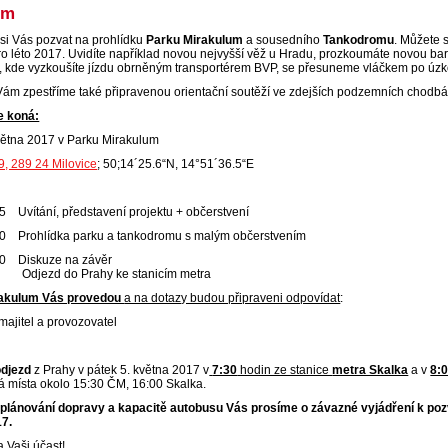
um
si Vás pozvat na prohlídku
Parku Mirakulum
a sousedního
Tankodromu
. Můžete 
o léto 2017. Uvidíte například novou nejvyšší věž u Hradu, prozkoumáte novou ba
 kde vyzkoušíte jízdu obrněným transportérem BVP, se přesuneme vláčkem po úzko
ám zpestříme také připravenou orientační soutěží ve zdejších podzemních chodbá
e koná:
května 2017 v Parku Mirakulum
9, 289 24 Milovice
; 50;14´25.6“N, 14°51´36.5“E
5 Uvítání, představení projektu + občerstvení
00 Prohlídka parku a tankodromu s malým občerstvením
30 Diskuze na závěr
ezd do Prahy ke stanicím metra
akulum Vás provedou
a na dotazy budou připraveni odpovídat
:
 majitel a provozovatel
odjezd
z Prahy v pátek 5. května 2017 v
7:30
hodin ze stanice
metra Skalka
a v
8:
á místa okolo 15:30 ČM, 16:00 Skalka.
plánování dopravy a kapacitě autobusu Vás prosíme o závazné vyjádření k pozv
17.
 Vaši účast!