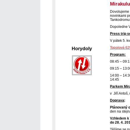
Mirakul
Dovolujeme 
novinkami pr
Tankodromu,
Dopoledne V
Press trip s
V pátek 5. 
Topolová 62
Horydoly
Program:
08:45 – 09:1
09:15 – 13:
14:00 – 14:
14:45 Odj
Parkem Mir
v Jiří Antoš,
Doprava
:
Plánovaný 
den na stejn
Vzhledem k 
do 28. 4. 20
Těšíme se na