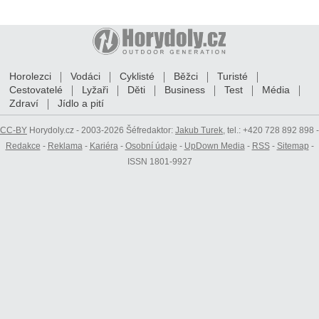
Horolezci
Vodáci
Cyklisté
Běžci
Turisté
Cestovatelé
Lyžaři
Děti
Business
Test
Média
Zdraví
Jídlo a pití
CC-BY
Horydoly.cz - 2003-2026 Šéfredaktor:
Jakub Turek
, tel.: +420 728 892 898 -
Redakce
-
Reklama
-
Kariéra
-
Osobní údaje
-
UpDown Media
-
RSS
-
Sitemap
-
ISSN 1801-9927