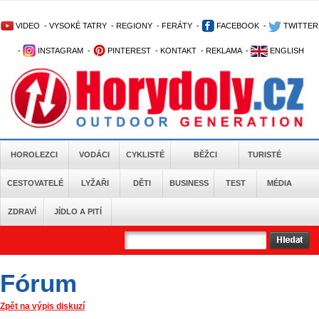
VIDEO
-
VYSOKÉ TATRY
-
REGIONY
-
FERÁTY
-
FACEBOOK
-
TWITTER
-
INSTAGRAM
-
PINTEREST
-
KONTAKT
-
REKLAMA
-
ENGLISH
HOROLEZCI
VODÁCI
CYKLISTÉ
BĚŽCI
TURISTÉ
CESTOVATELÉ
LYŽAŘI
DĚTI
BUSINESS
TEST
MÉDIA
ZDRAVÍ
JÍDLO A PITÍ
Fórum
Zpět na výpis diskuzí