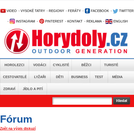
VIDEO
-
VYSOKÉ TATRY
-
REGIONY
-
FERÁTY
-
FACEBOOK
-
TWITTER
-
INSTAGRAM
-
PINTEREST
-
KONTAKT
-
REKLAMA
-
ENGLISH
HOROLEZCI
VODÁCI
CYKLISTÉ
BĚŽCI
TURISTÉ
CESTOVATELÉ
LYŽAŘI
DĚTI
BUSINESS
TEST
MÉDIA
ZDRAVÍ
JÍDLO A PITÍ
Fórum
Zpět na výpis diskuzí