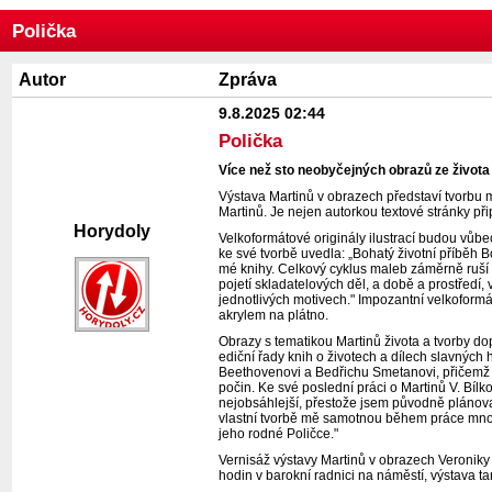
Polička
Autor
Zpráva
9.8.2025 02:44
Polička
Více než sto neobyčejných obrazů ze života 
Výstava
Martinů v obrazech
představí tvorbu 
Martinů. Je nejen autorkou textové stránky přip
Horydoly
Velkoformátové originály ilustrací budou vůbe
ke své tvorbě uvedla:
„Bohatý životní příběh 
mé knihy. Celkový cyklus maleb záměrně ruší vi
pojetí skladatelových děl, a době a prostředí, 
jednotlivých motivech."
Impozantní velkoformát
akrylem na plátno.
Obrazy s tematikou Martinů života a tvorby do
ediční řady knih o životech a dílech slavnýc
Beethovenovi a Bedřichu Smetanovi, přičemž j
počin. Ke své poslední práci o Martinů V. Bíl
nejobsáhlejší, přestože jsem původně plánova
vlastní tvorbě mě samotnou během práce mnohok
jeho rodné Poličce."
Vernisáž výstavy
Martinů v obrazech
Veroniky 
hodin v barokní radnici na náměstí, výstava 