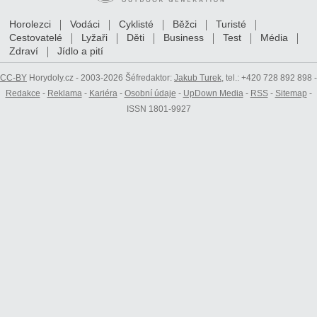
Horolezci
Vodáci
Cyklisté
Běžci
Turisté
Cestovatelé
Lyžaři
Děti
Business
Test
Média
Zdraví
Jídlo a pití
CC-BY
Horydoly.cz - 2003-2026 Šéfredaktor:
Jakub Turek
, tel.: +420 728 892 898 -
Redakce
-
Reklama
-
Kariéra
-
Osobní údaje
-
UpDown Media
-
RSS
-
Sitemap
-
ISSN 1801-9927