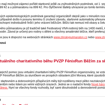
mají možnost zájemci pořídit startovné ještě za zvýhodněných podmínek, od 1. sr
99 Kč a u půlmaratonu na 899 Kč. Pro čtyřčlenné štafety uhrazené po tomto termín
vých epidemiologických podmínek garantují organizátoři stejně jako v minulém ro
 případně došlo k posunu termínu či zrušení závodu, startovné automaticky přesun
schopni individuálně řešit i jeho vrácení běžcům. Běžci tak nemusí mít obavy a čeka
vého půlmaratonu je již tradičně také Festivalový VIVA rodinný běh na 1400 metrů, k
odin. Závod je určený pro rodiny s dětmi a všechny amatérské běžce, kteří preferují 
e jsou k dispozici na webových stránkách
www.zlinskypulmaraton.cz
nebo
www.zli
nová
1
rtuálního charitativního běhu PVZP FénixRun Běžím za 
jejichž pomoc jsou virtuální charitativní běhy PVZP FénixRun organizovány, se vzd
P FénixRun Běžím za sluníčkem ve prospěch oblastem jižní Moravy, které zpustošil
startovném a dobrovolných příspěvcích měly být rozděleny mezi pětici neziskových
entům nebo lidem po velmi vážných úrazech. Jedná se o nadační fondy
Nové háro
Stress.
Nyní se všechny fondy rozhodly, byť sami dlouhodobě a dennodenně pomáha
0