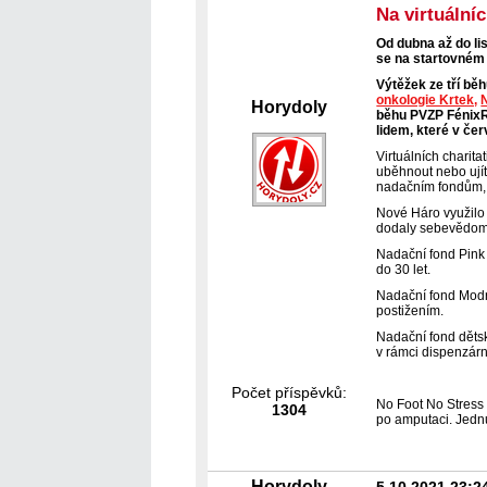
Na virtuální
Od dubna až do li
se na startovném
Výtěžek ze tří bě
onkologie Krtek,
Horydoly
běhu PVZP FénixR
lidem, které v čer
Virtuálních charit
uběhnout nebo ujít
nadačním fondům, 
Nové Háro využilo
dodaly sebevědom
Nadační fond Pink 
do 30 let.
Nadační fond Modrý
postižením.
Nadační fond dětsk
v rámci dispenzárn
Počet příspěvků:
No Foot No Stress 
1304
po amputaci. Jednu
Horydoly