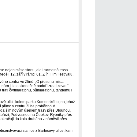
e nejen místo startu, ale i samotná trasa
eděli 12. září v rámci 61. Zlín Film Festivalu.
vého centra ve Zlíně. „O přesunu místa
nám ji letos konečně podaří zrealizovat,“
 trati čvrtmaratonu, půlmaratonu, tandemu i
rově ulici, kolem parku Komenského, na jehož
í přímo v centru Zlína proběhnout
at dalším novým úsekem trasy přes Dlouhou,
 nábřeží, Podvesnou na Čepkov, Rybníky přes
pokračují do kola druhého z náměstí přes
občerstvovací stanice z Bartošovy ulice, kam