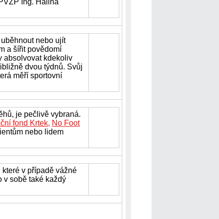
PVZP Ing. Halina
n uběhnout nebo ujít
m a šířit povědomí
y absolvovat kdekoliv
řibližně dvou týdnů. Svůj
terá měří sportovní
ěhů, je pečlivě vybraná.
ní fond Krtek,
No Foot
cientům nebo lidem
které v případě vážné
o v sobě také každý