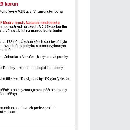
29 korun
ojišťovny VZP, a. s. V rámci čtyř běhů
F Modrý hroch,
Nadační fond dětské
m po vážných úrazech. Výtěžku z letního
y a věnovaly jej na pomoc konkrétním
ch a 178 dětí. Úkolem všech sportovců bylo
sti k pravidelnému pohybu a pomoc vybraným
emocnění.
ku, Johanku a Marušku, kterým nové paruky
né Bubliny – mladé onkologické pacienty
 tříletému Teovi, který trpí těžkým fyzickým
é léčbě a na psychologickou péči o pacienty
ení léčby).
a nákup sportovních protéz pro lidi
ích aktivit.