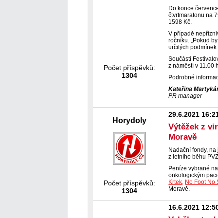
Do konce července 
čtvrtmaratonu na 7
1598 Kč.
V případě nepřízni
ročníku. „Pokud by
určitých podmínek 
Součástí Festivalo
z náměstí v 11.00 h
Počet příspěvků:
1304
Podrobné informac
Kateřina Martyká
PR manager
29.6.2021 16:2
Horydoly
Výtěžek z vi
Moravě
Nadační fondy, na 
z letního běhu PVZ
Peníze vybrané na 
onkologickým paci
Krtek,
No Foot No 
Počet příspěvků:
Moravě.
1304
16.6.2021 12:5