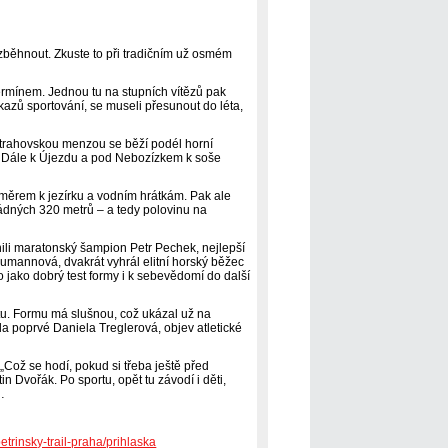
zběhnout. Zkuste to při tradičním už osmém
rmínem. Jednou tu na stupních vítězů pak
kazů sportování, se museli přesunout do léta,
 strahovskou menzou se běží podél horní
 Dále k Újezdu a pod Nebozízkem k soše
směrem k jezírku a vodním hrátkám. Pak ale
řádných 320 metrů – a tedy polovinu na
činili maratonský šampion Petr Pechek, nejlepší
eumannová, dvakrát vyhrál elitní horský běžec
 jako dobrý test formy i k sebevědomí do další
ptu. Formu má slušnou, což ukázal už na
a poprvé Daniela Treglerová, objev atletické
Což se hodí, pokud si třeba ještě před
n Dvořák. Po sportu, opět tu závodí i děti,
…
etrinsky-trail-praha/prihlaska