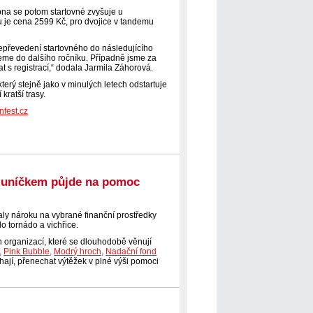
pna se potom startovné zvyšuje u
u je cena 2599 Kč, pro dvojice v tandemu
cepřevedení startovného do následujícího
eme do dalšího ročníku. Případně jsme za
t s registrací,“ dodala Jarmila Záhorová.
terý stejně jako v minulých letech odstartuje
kratší trasy.
nfest.cz
sluníčkem půjde na pomoc
aly nároku na vybrané finanční prostředky
o tornádo a vichřice.
 organizací, které se dlouhodobě věnují
,
Pink Bubble,
Modrý hroch,
Nadační fond
jí, přenechat výtěžek v plné výši pomoci