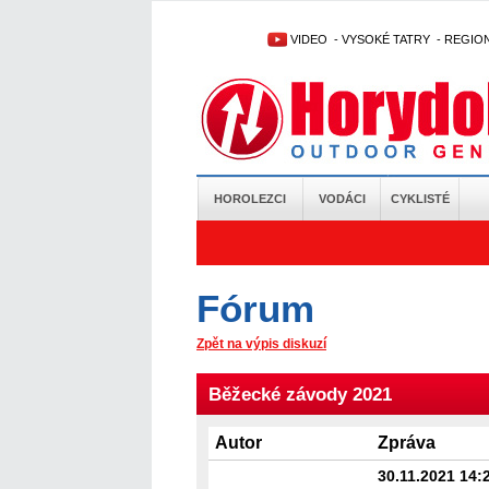
VIDEO
-
VYSOKÉ TATRY
-
REGIO
HOROLEZCI
VODÁCI
CYKLISTÉ
Fórum
Zpět na výpis diskuzí
Běžecké závody 2021
Autor
Zpráva
30.11.2021 14: