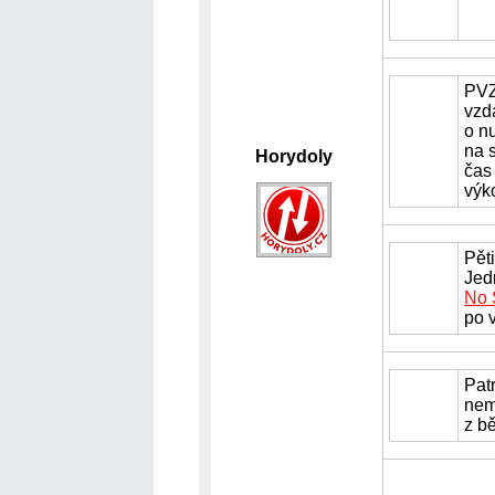
PVZ
vzd
o n
na 
Horydoly
čas
výk
Pět
Jed
No 
po 
Pat
nem
z b