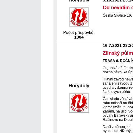
5.10.2021 23:2
Od nevidím 
Česká Skalice 16. 
Počet příspěvků:
1304
16.7.2021 23:2
Zlínský půl
TRASA 6. ROČN
Organizátoři Festi
dozná několika úpra
Hlavní závod nejvě
zahájení závodu z 
Horydoly
uvedla výkonná řed
štafetových běhů.
Čas startu zůstává
rohu odbočí na tří
v protisměru,“ upo
Zarámí, na ulici V
bývalý Baťovský ar
Rašínovu na Dlouho
Další změnou, kter
byl dosud ztížený 