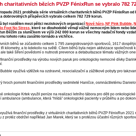
ch charitativních bězích PVZP FénixRun se vybralo 782 7
stopadu 2021 probíhala série virtuálních charitativních běhů PVZP FénixRun od P
 a dobrovolných příspěvcích vybralo celkem 782 729 korun.
hů byl rozdělen mezi pětici neziskových organizací
Nové háro,
NF Pink Bubble,
N
No Foot No Stress,
které se dlouhodobě věnují vážně nemocným lidem nebo lide
un Běžím za sluníčkem ve výši 242 000 korun se všechny nadační fondy vzdal
vnu tohoto roku zasáhlo tornádo a vichřice.
ativních běhů se zúčastnilo celkem 1 795 zaregistrovaných sportovců, 1617 dospělý
 tři kilometry, a to kdekoliv na světě. Cílem běhů byla nejen aktivizace společno
ale také šíření povědomí o nutnosti prevence a detabuitazace tématu vážných on
 finanční prostředky na výrobu nových paruk pro onkologicky nemocné dívky Darin
í.
Bubble využívá výtěžek na ozdravné, resocializační a zážitkové pobyty pro takzva
 hroch pomohl finančními prostředky sedmileté Haničce, osmnáctiletému Danielovi a
é onkologie Krtek využil peníze na realizaci letního tábora pro děti po onkologick
í ambulance (ambulance, která “hlídá” onkologické pacienty v průběhu a po dokonč
využívá finanční prostředky z virtuálních charitativních běhů PVZP FénixRun 2021 n
 z protéz obdržel například Jan Marek, který se s protézou účastní různých sportovn