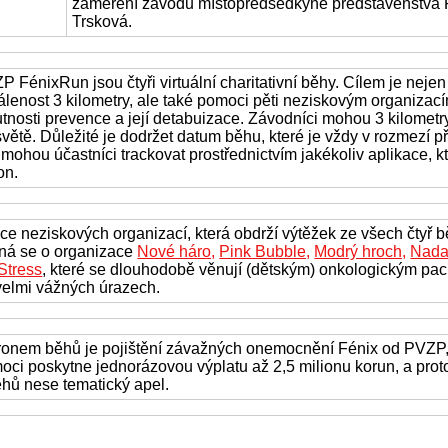
zaměření závodů místopředsedkyně představenstva 
Trsková.
P FénixRun jsou čtyři virtuální charitativní běhy. Cílem je neje
álenost 3 kilometry, ale také pomoci pěti neziskovým organizací
utnosti prevence a její detabuizace. Závodníci mohou 3 kilometr
světě. Důležité je dodržet datum běhu, které je vždy v rozmezí p
 mohou účastníci trackovat prostřednictvím jakékoliv aplikace, k
on.
ice neziskových organizací, která obdrží výtěžek ze všech čtyř b
ná se o organizace
Nové háro,
Pink Bubble,
Modrý hroch,
Nadač
Stress
, které se dlouhodobě věnují (dětským) onkologickým pa
velmi vážných úrazech.
ronem běhů je pojištění závažných onemocnění Fénix od PVZP, 
oci poskytne jednorázovou výplatu až 2,5 milionu korun, a prot
ěhů nese tematický apel.