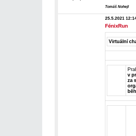
Tomáš Nohejl
25.5.2021 12:1
FénixRun
Virtuální c
Pra
v p
za 
org
běh