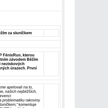
ěžím za sluníčkem
ZP FénixRun, kterou
letním závodem Běžím
i neziskových
žných úrazech. První
me apelovali na to,
e, našich nejbližších,
revenci
a problematiku rakoviny
sluníčkem,“
komentuje