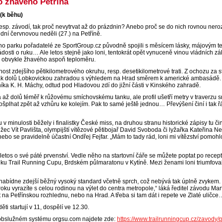
o žhavého Petřína
(k běhu)
esp. závodí, tak proč nevytrvat až do prázdnin? Anebo proč se do nich rovnou nero
ední červnovou neděli (27.) na Petříně.
ho parku pořadatelé ze SportGroup.cz původně spojili s měsícem lásky, májovým te
dosti o ruku… Ale letos stejně jako loni, tentokrát opět vynuceně vinou vládních zá
e obvykle žhavého aspoň teploměru.
ost zdejšího pětikilometrového okruhu, resp. desetikilometrové trati. Z ochozu za
pak dolů Lobkovickou zahradou s výhledem na Hrad směrem k americké ambasádě.
ka K. H. Máchy, odtud pod Hladovou zdí do jižní části v Kinského zahradě.
 až dolů téměř k růžovému smíchovskému tanku, ale profil ušetří metry v traverzu 
ošplhat zpět až vzhůru ke kolejím. Pak to samé ještě jednou… Převýšení činí i tak 
.
u v minulosti běžely i finalistky České miss, na druhou stranu historické zápisy tu 
ec Vít Pavlišta, olympijští vítězové pětibojař David Svoboda či lyžařka Kateřina N
o se pravidelně účastní Ondřej Fejfar. „Mám to tady rád, loni mi vítězství pomohlo
letos o své páté prvenství. Vedle něho na startovní čáře se můžete poptat po rece
u Trail Running Cupu, Brdském půlmaratonu v Kytíně. Mezi ženami loni triumfoval
nabídne zdejší běžný vysoký standard včetně sprch, což nebývá tak úplně zvykem. „
ku vyrazíte s celou rodinou na výlet do centra metropole,“ láká ředitel závodu Marti
na Petřínskou rozhlednu, nebo na Hrad. A třeba si tam dát i repete ve Zlaté uličce
děti startují v 11, dospělí ve 12.30.
obslužném systému orgsu.com najdete zde:
https://www.trailrunningcup.cz/zavody/p