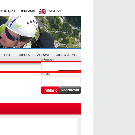
-
KONTAKT
-
REKLAMA
-
ENGLISH
TEST
MÉDIA
ZDRAVÍ
JÍDLO A PITÍ
uživatel
heslo