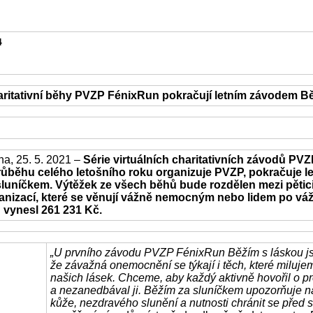
4
haritativní běhy PVZP FénixRun pokračují letním závodem B
ha, 25. 5. 2021 –
Série virtuálních charitativních závodů PV
růběhu celého letošního roku organizuje PVZP, pokračuje 
sluníčkem. Výtěžek ze všech běhů bude rozdělen mezi pětic
anizací, které se věnují vážně nemocným nebo lidem po vá
 vynesl 261 231 Kč.
„U prvního závodu PVZP FénixRun Běžím s láskou js
že závažná onemocnění se týkají i těch, které milujem
našich lásek. Chceme, aby každý aktivně hovořil o p
a nezanedbával ji. Běžím za sluníčkem upozorňuje n
kůže, nezdravého slunění a nutnosti chránit se před 