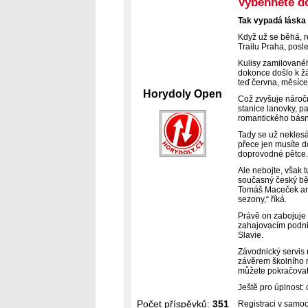
Vyběhnete d
Tak vypadá láska 
Když už se běhá, r
Trailu Praha, posl
Kulisy zamilované
dokonce došlo k žá
teď června, měsíc
Horydoly Open
Což zvyšuje náročn
stanice lanovky, 
romantického básní
Tady se už neklesá
přece jen musíte d
doprovodné pětce
Ale nebojte, však t
současný český běž
Tomáš Maceček aneb
sezony,“ říká.
Právě on zabojuje 
zahajovacím podnik
Slavie.
Závodnický servis 
závěrem školního ro
můžete pokračovat 
Ještě pro úplnost: 
Počet příspěvků:
351
Registraci v samo