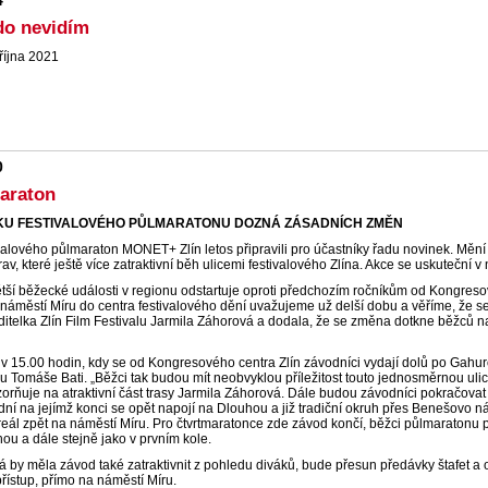
4
do nevidím
října 2021
0
maraton
ÍKU FESTIVALOVÉHO PŮLMARATONU DOZNÁ ZÁSADNÍCH ZMĚN
valového půlmaraton MONET+ Zlín letos připravili pro účastníky řadu novinek. Mění s
v, které ještě více zatraktivní běh ulicemi festivalového Zlína. Akce se uskuteční v n
tší běžecké události v regionu odstartuje oproti předchozím ročníkům od Kongreso
náměstí Míru do centra festivalového dění uvažujeme už delší dobu a věříme, že se 
itelka Zlín Film Festivalu Jarmila Záhorová a dodala, že se změna dotkne běžců na
 v 15.00 hodin, kdy se od Kongresového centra Zlín závodníci vydají dolů po Gahu
du Tomáše Bati. „Běžci tak budou mít neobvyklou příležitost touto jednosměrnou ulic
zorňuje na atraktivní část trasy Jarmila Záhorová. Dále budou závodníci pokračov
odní na jejímž konci se opět napojí na Dlouhou a již tradiční okruh přes Benešovo
eál zpět na náměstí Míru. Pro čtvrtmaratonce zde závod končí, běžci půlmaratonu 
u a dále stejně jako v prvním kole.
á by měla závod také zatraktivnit z pohledu diváků, bude přesun předávky štafet a 
přístup, přímo na náměstí Míru.