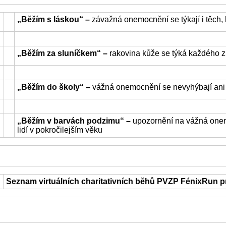
„Běžím s láskou“ –
závažná onemocnění se týkají i těch,
„Běžím za sluníčkem“ –
rakovina kůže se týká každého z 
„Běžím do školy“ –
vážná onemocnění se nevyhýbají ani
„Běžím v barvách podzimu“ –
upozornění na vážná onemo
lidí v pokročilejším věku
Seznam virtuálních charitativních běhů PVZP FénixRun p