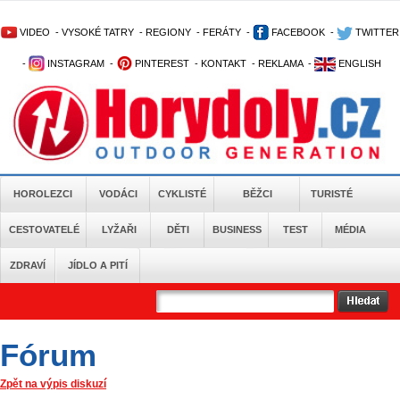
VIDEO
-
VYSOKÉ TATRY
-
REGIONY
-
FERÁTY
-
FACEBOOK
-
TWITTER
-
INSTAGRAM
-
PINTEREST
-
KONTAKT
-
REKLAMA
-
ENGLISH
HOROLEZCI
VODÁCI
CYKLISTÉ
BĚŽCI
TURISTÉ
CESTOVATELÉ
LYŽAŘI
DĚTI
BUSINESS
TEST
MÉDIA
ZDRAVÍ
JÍDLO A PITÍ
Fórum
Zpět na výpis diskuzí