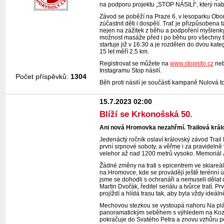
na podporu projektu „STOP NÁSILÍ“, který nabí
Závod se poběží na Praze 6, v lesoparku Obo
zúčastnit děti i dospělí. Trať je přizpůsobena t
nejen na zážitek z běhu a podpoření myšlenky 
možnost masáže před i po běhu pro všechny bě
startuje již v 16:30 a je rozdělen do dvou kat
15 let měří 2,5 km.
Registrovat se můžete na
www.stopnito.cz
neb
Instagramu Stop násilí.
Počet příspěvků:
1304
Běh proti násilí je součástí kampaně Nulová to
15.7.2023 02:00
Blíží se Krkonošská 50.
Ani nová Hromovka nezahřmí. Trailová krá
Jedenáctý ročník oslaví královský závod Trai
první srpnové soboty, a věřme i za pravideln
velehor až nad 1200 metrů vysoko. Memoriál Á
Žádné změny na trati s epicentrem ve skiareá
na Hromovce, kde se provádějí ještě terénní 
jsme se dohodli s ochranáři a nemuseli dělat
Martin Dvořák, ředitel seriálu a tvůrce tratí. 
projíždí a hlídá trasu tak, aby byla vždy ideál
Mechovou stezkou se vystoupá nahoru Na plán
panoramatickým seběhem s výhledem na Kozí h
pokračuje do Svatého Petra a znovu vzhůru p