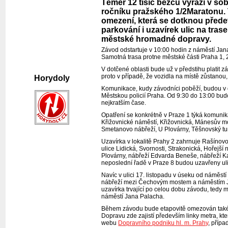
Téměř 12 tisíc běžců vyrazí v so
ročníku pražského 1/2Maratonu. T
omezení, která se dotknou předev
parkování i uzavírek ulic na tras
městské hromadné dopravy.
Závod odstartuje v 10:00 hodin z náměstí Jan
Samotná trasa protne městské části Praha 1, 2
V dotčené oblasti bude už v předstihu platit 
proto v případě, že vozidla na místě zůstano
Horydoly
Komunikace, kudy závodníci poběží, budou v d
Městskou policií Praha. Od 9:30 do 13:00 bud
nejkratším čase.
Opatření se konkrétně v Praze 1 týká komunik
Křižovnické náměstí, Křižovnická, Mánesův m
Smetanovo nábřeží, U Plovárny, Těšnovský tu
Uzavírka v lokalitě Prahy 2 zahrnuje Rašínov
ulice Lidická, Svornosti, Strakonická, Hořej
Plovárny, nábřeží Edvarda Beneše, nábřeží K
neposlední řadě v Praze 8 budou uzavřeny ul
Navíc v ulici 17. listopadu v úseku od náměs
nábřeží mezi Čechovým mostem a náměstím Jan
uzavírka trvající po celou dobu závodu, ted
náměstí Jana Palacha.
Během závodu bude etapovitě omezován také 
Dopravu zde zajistí především linky metra, k
webu
Dopravního podniku hl. m. Prahy
, příp