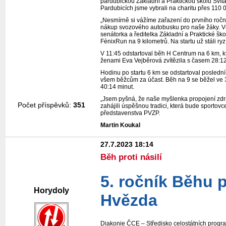
pardubickou Základní a Praktickou školu Svít
Pardubicích jsme vybrali na charitu přes 11
„Nesmírně si vážíme zařazení do prvního roční
nákup svozového autobusku pro naše žáky. Vě
senátorka a ředitelka Základní a Praktické šk
FénixRun na 9 kilometrů. Na startu už stáli ryzí
V 11:45 odstartoval běh H Centrum na 6 km, k
ženami Eva Vejběrová zvítězila s časem 28:12
Hodinu po startu 6 km se odstartoval posled
všem běžcům za účast. Běh na 9 se běžel ve 
40:14 minut.
„Jsem pyšná, že naše myšlenka propojení zdra
Počet příspěvků:
351
zahájili úspěšnou tradici, která bude sportov
představenstva PVZP.
Martin Koukal
27.7.2023 18:14
Běh proti násilí
5. ročník Běhu pr
Horydoly
Hvězda
Diakonie ČCE – Středisko celostátních program