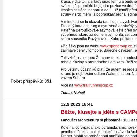
krása, vidíte to, já si tady snad lehnu a budu 
své zdejší premiéře bojující o pozice ve druh
lesních cestách, nahoru a dolů. Už téměř pře
struny v srdcimém již popraskaly.Jedna jediná
V minulosti se tu ukázala řada zajímavých tvář
Proslulý kardiochirurg a nyní senátor, skvělý l
Kateřina Beroušková-Razýmová ještě před svou
vyběhnout skoro za domem by mohla, že. Loni 
skoro sousedka Razýmové… Koho potkáme na 
Přihlášky jsou na webu
www.sportgroup.cz
, s
zajímavé ceny v tombole. Báječné osvěžení, j
Tak vzhůru za kopec Čerchov, do kraje nedost
rebela Koziny a proradného Lomikara. Boží so
Pro většinu účastníků platí, že autem se jed
straně je nejbližším sídlem Waldmünchen. Na 
vozem Subaru.
Počet příspěvků:
351
Vice na
www.trailrunningcup.cz
Tomáš Nohejl
12.9.2023 18:41
Běžte, klusejte a jděte s CAMPe
Fanoušci architektury si připomněli 100 le
Kotelna, co vypadá jako pyramida, smíchovský 
prvního ročníku architektonického závodu Arch
Prager. Mohli se proběhnout například po p