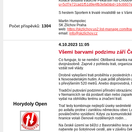
Koláče dodává tradičně Pekařství Na Chodovc
u=5cf7e72cad1f51d9e4fb3efa0&id=16c660
S heslem Sportem k trvalé invaliditě se s Vám
Martin Humpolec
SK Zlíchov Praha
Počet příspěvků:
1304
web:
https://skzlichov.us2.list-manage.co
email:
info@skzlichov.cz
4.10.2023 11:05
Všemi barvami podzimu září Če
Co funguje, to se nemění. Oblíbená mantra na
dvojnásobně. Zaprvé z pohledu trati, organiza
vzdát své vlády.
Drobné vylepšení trati proběhla v posledních
k Novosedelským hutím. A pak ještě přidáním 
s převýšením 520 metrů. Anebo doprovodná, 
Tradiční putování podzimní přírodní obrazárno
v Nemanicích se dá postavit stan nebo zaparko
vydal na obhlídku terénu a značení tratí.
Horydoly Open
Trať tedy kombinuje nejlepší úseky sedmileté
po asfaltu protne i zaniklou německou obec L
poválečného vysídlení. Kdysi za komunistické z
hranice volali členové rozdělených rodin…
Na české území se běžci z Bavorského lesa v
naberete po šotolinové cestě, ale v závěru če