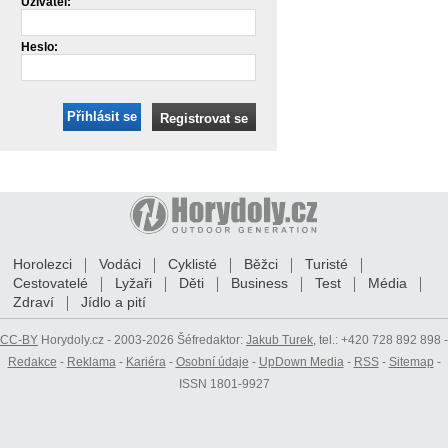
Uživatel:
Heslo:
Přihlásit se
Registrovat se
Horolezci
Vodáci
Cyklisté
Běžci
Turisté
Cestovatelé
Lyžaři
Děti
Business
Test
Média
Zdraví
Jídlo a pití
CC-BY
Horydoly.cz - 2003-2026 Šéfredaktor:
Jakub Turek
, tel.: +420 728 892 898 -
Redakce
-
Reklama
-
Kariéra
-
Osobní údaje
-
UpDown Media
-
RSS
-
Sitemap
-
ISSN 1801-9927