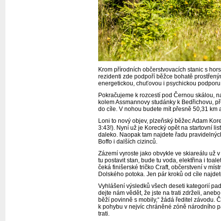
Krom přírodních občerstvovacích stanic s horsk
rezidenti zde podpoří běžce bohatě prostřeným
energetickou, chuťovou i psychickou podporu
Pokračujeme k rozcestí pod Černou skálou, nal
kolem Assmannovy studánky k Bedřichovu, př
do cíle. V nohou budete mít přesně 50,31 km 
Loni to nový objev, plzeňský běžec Adam Korec
3:43!). Nyní už je Korecký opět na startovní l
daleko. Naopak tam najdete řadu pravidelných 
Boffo i dalších cizinců.
Zázemí vyroste jako obvykle ve skiareálu už v 
tu postavit stan, bude tu voda, elektřina i to
čeká finišerské tričko Craft, občerstvení v mí
Dolského potoka. Jen pár kroků od cíle najdet
Vyhlášení výsledků všech deseti kategorií pad
dejte nám vědět, že jste na trati zdrželi, aneb
běží povinně s mobily,“ žádá ředitel závodu.
k pohybu v nejvíc chráněné zóně národního par
trati.