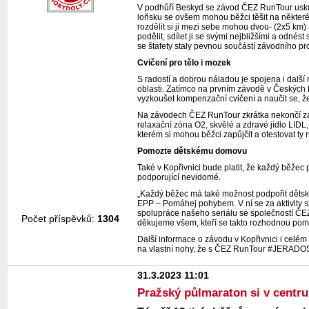
V podhůří Beskyd se závod ČEZ RunTour uskute
loňsku se ovšem mohou běžci těšit na některé a
rozdělit si ji mezi sebe mohou dvou- (2x5 km)
podělit, sdílet ji se svými nejbližšími a odné
se štafety staly pevnou součástí závodního p
Cvičení pro tělo i mozek
S radostí a dobrou náladou je spojena i další 
oblasti. Zatímco na prvním závodě v Českých 
vyzkoušet kompenzační cvičení a naučit se, ž
Na závodech ČEZ RunTour zkrátka nekončí zá
relaxační zóna O2, skvělé a zdravé jídlo LID
kterém si mohou běžci zapůjčit a otestovat ty n
Pomozte dětskému domovu
Také v Kopřivnici bude platit, že každý běže
podporující nevidomé.
„Každý běžec má také možnost podpořit dětsk
EPP – Pomáhej pohybem. V ní se za aktivity sb
spolupráce našeho seriálu se společností Č
Počet příspěvků:
1304
děkujeme všem, kteří se takto rozhodnou pomo
Další informace o závodu v Kopřivnici i celé
na vlastní nohy, že s ČEZ RunTour #JERA
31.3.2023 11:01
Pražský půlmaraton si v centr