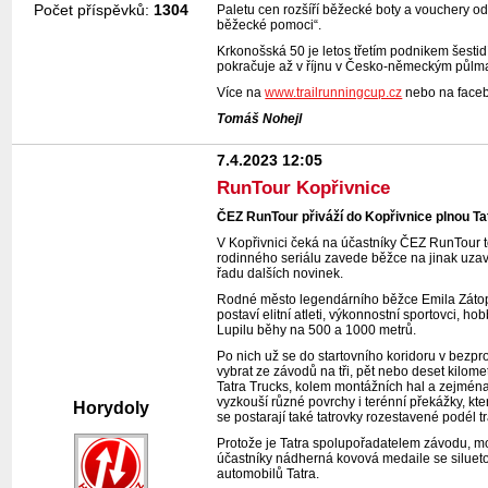
Počet příspěvků:
1304
Paletu cen rozšíří běžecké boty a vouchery od
běžecké pomoci“.
Krkonošská 50 je letos třetím podnikem šesti
pokračuje až v říjnu v Česko-německým půl
Více na
www.trailrunningcup.cz
nebo na face
Tomáš Nohejl
7.4.2023 12:05
RunTour Kopřivnice
ČEZ RunTour přiváží do Kopřivnice plnou Ta
V Kopřivnici čeká na účastníky ČEZ RunTour to
rodinného seriálu zavede běžce na jinak uzavř
řadu dalších novinek.
Rodné město legendárního běžce Emila Zátopk
postaví elitní atleti, výkonnostní sportovci, ho
Lupilu běhy na 500 a 1000 metrů.
Po nich už se do startovního koridoru v bezpr
vybrat ze závodů na tři, pět nebo deset kilomet
Tatra Trucks, kolem montážních hal a zejména
vyzkouší různé povrchy i terénní překážky, kt
Horydoly
se postarají také tatrovky rozestavené podél 
Protože je Tatra spolupořadatelem závodu, moh
účastníky nádherná kovová medaile se silueto
automobilů Tatra.