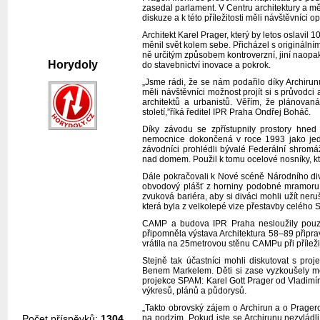
zasedal parlament. V Centru architektury a 
diskuze a k této příležitosti měli návštěvníci
Architekt Karel Prager, který by letos oslavil
měnil svět kolem sebe. Přicházel s originálním
ně určitým způsobem kontroverzní, jiní naopa
Horydoly
do stavebnictví inovace a pokrok.
„Jsme rádi, že se nám podařilo díky Archiru
měli návštěvníci možnost projít si s průvodci
architektů a urbanistů. Věřím, že plánova
století,”říká ředitel IPR Praha Ondřej Boháč.
Díky závodu se zpřístupnily prostory hned 
nemocnice dokončená v roce 1993 jako jedi
závodníci prohlédli bývalé Federální shrom
nad domem. Použil k tomu ocelové nosníky, kt
Dále pokračovali k Nové scéně Národního div
obvodový plášť z horniny podobné mramoru. P
zvuková bariéra, aby si diváci mohli užít ner
která byla z velkolepé vize přestavby celého
CAMP a budova IPR Praha nesloužily pouze 
připomněla výstava Architektura 58–89 připrav
vrátila na 25metrovou stěnu CAMPu při příleži
Stejně tak účastníci mohli diskutovat s pro
Benem Markelem. Děti si zase vyzkoušely mod
projekce SPAM: Karel Gott Prager od Vladimí
výkresů, plánů a půdorysů.
„Takto obrovský zájem o Archirun a o Prager
na podzim. Pokud jste se Archirunu nezvládli
Počet příspěvků:
1304