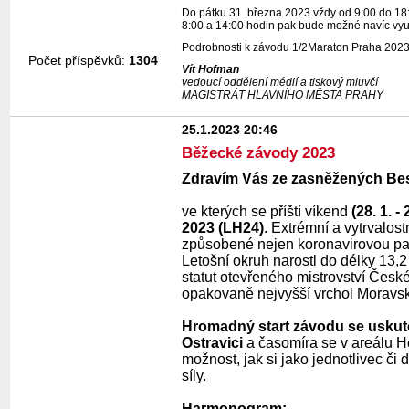
Do pátku 31. března 2023 vždy od 9:00 do 18:
8:00 a 14:00 hodin pak bude možné navíc využ
Podrobnosti k závodu 1/2Maraton Praha 2023,
Počet příspěvků:
1304
Vít Hofman
vedoucí oddělení médií a tiskový mluvčí
MAGISTRÁT HLAVNÍHO MĚSTA PRAHY
25.1.2023 20:46
Běžecké závody 2023
Zdravím Vás ze zasněžených Be
ve kterých se příští víkend
(28. 1. -
2023 (LH24)
.
Extrémní a vytrvalost
způsobené nejen koronavirovou pand
L
etošní okruh narostl do délky 13,
statut otevřeného mistrovství Česk
opakovaně nejvyšší vrchol Moravsk
Hromadný start závodu se uskuteč
Ostravici
a časomíra se v areálu Ho
možnost, jak si jako jednotlivec či 
síly.
Harmonogram: