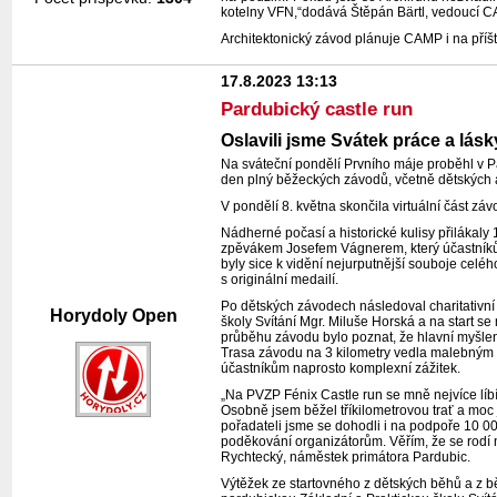
kotelny VFN,“dodává Štěpán Bärtl, vedoucí 
Architektonický závod plánuje CAMP i na příšt
17.8.2023 13:13
Pardubický castle run
Oslavili jsme Svátek práce a lá
Na sváteční pondělí Prvního máje proběhl v P
den plný běžeckých závodů, včetně dětských a
V pondělí 8. května skončila virtuální část z
Nádherné počasí a historické kulisy přilákaly
zpěvákem Josefem Vágnerem, který účastníkům 
byly sice k vidění nejurputnější souboje celé
s originální medailí.
Po dětských závodech následoval charitativní
Horydoly Open
školy Svítání Mgr. Miluše Horská a na start s
průběhu závodu bylo poznat, že hlavní myšle
Trasa závodu na 3 kilometry vedla malebným 
účastníkům naprosto komplexní zážitek.
„Na PVZP Fénix Castle run se mně nejvíce lí
Osobně jsem běžel tříkilometrovou trať a moc 
pořadateli jsme se dohodli i na podpoře 10 0
poděkování organizátorům. Věřím, že se rodí n
Rychtecký, náměstek primátora Pardubic.
Výtěžek ze startovného z dětských běhů a z 