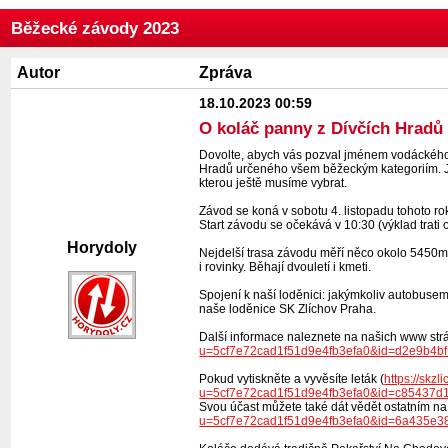
Běžecké závody 2023
Autor
Zpráva
18.10.2023 00:59
O koláč panny z Dívčích Hradů
Dovolte, abych vás pozval jménem vodáckého o
Hradů určeného všem běžeckým kategoriím. Jak 
kterou ještě musíme vybrat.
Závod se koná v sobotu 4. listopadu tohoto rok
Start závodu se očekává v 10:30 (výklad trati 
Horydoly
Nejdelší trasa závodu měří něco okolo 5450m, 
i rovinky. Běhají dvouletí i kmeti.
Spojení k naší loděnici: jakýmkoliv autobusem
naše loděnice SK Zlíchov Praha.
Další informace naleznete na našich www st
u=5cf7e72cad1f51d9e4fb3efa0&id=d2e9b4b
Pokud vytiskněte a vyvěsíte leták (
https://skzl
u=5cf7e72cad1f51d9e4fb3efa0&id=c85437
Svou účast můžete také dát vědět ostatním na
u=5cf7e72cad1f51d9e4fb3efa0&id=6a435e