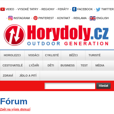
VIDEO
-
VYSOKÉ TATRY
-
REGIONY
-
FERÁTY
-
FACEBOOK
-
TWITTER
-
INSTAGRAM
-
PINTEREST
-
KONTAKT
-
REKLAMA
-
ENGLISH
HOROLEZCI
VODÁCI
CYKLISTÉ
BĚŽCI
TURISTÉ
CESTOVATELÉ
LYŽAŘI
DĚTI
BUSINESS
TEST
MÉDIA
ZDRAVÍ
JÍDLO A PITÍ
Fórum
Zpět na výpis diskuzí