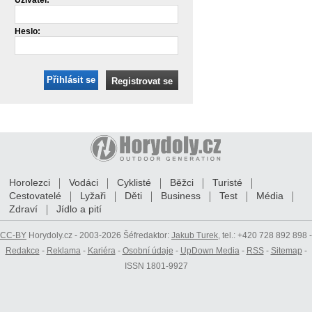
Heslo:
Přihlásit se
Registrovat se
Horolezci
Vodáci
Cyklisté
Běžci
Turisté
Cestovatelé
Lyžaři
Děti
Business
Test
Média
Zdraví
Jídlo a pití
CC-BY
Horydoly.cz - 2003-2026 Šéfredaktor:
Jakub Turek
, tel.: +420 728 892 898 -
Redakce
-
Reklama
-
Kariéra
-
Osobní údaje
-
UpDown Media
-
RSS
-
Sitemap
-
ISSN 1801-9927