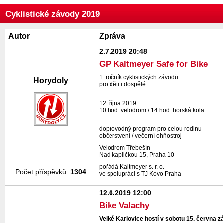
Cyklistické závody 2019
Autor
Zpráva
2.7.2019 20:48
GP Kaltmeyer Safe for Bike
1. ročník cyklistických závodů
Horydoly
pro děti i dospělé
12. října 2019
10 hod. velodrom / 14 hod. horská kola
doprovodný program pro celou rodinu
občerstvení / večerní ohňostroj
Velodrom Třebešín
Nad kapličkou 15, Praha 10
pořádá Kaltmeyer s. r. o.
Počet příspěvků:
1304
ve spolupráci s TJ Kovo Praha
12.6.2019 12:00
Bike Valachy
Velké Karlovice hostí v sobotu 15. června 