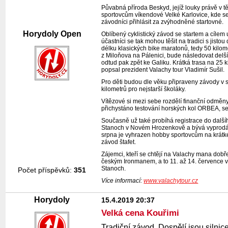
Půvabná příroda Beskyd, jejíž louky právě v t
sportovcům víkendové Velké Karlovice, kde se 
závodníci přihlásit za zvýhodněné startovné.
Horydoly Open
Oblíbený cyklistický závod se startem a cílem u
účastníci se tak mohou těšit na tradici s jist
délku klasických bike maratonů, tedy 50 kilo
z Miloňova na Pálenici, bude následovat delší
odtud pak zpět ke Galiku. Krátká trasa na 25 
popsal prezident Valachy tour Vladimír Sušil.
Pro děti budou dle věku připraveny závody v s
kilometrů pro nejstarší školáky.
Vítězové si mezi sebe rozdělí finanční odmě
přichystáno testování horských kol ORBEA, ser
Současně už také probíhá registrace do dalšíh
Stanoch v Novém Hrozenkově a bývá vyprodán. 
srpna je vyhrazen hobby sportovcům na krátké
závod štafet.
Zájemci, kteří se chtějí na Valachy mana dob
českým Ironmanem, a to 11. až 14. července v
Stanoch.
Počet příspěvků:
351
Více informací:
www.valachytour.cz
Horydoly
15.4.2019 20:37
Velká cena Kouřimi
Tradiční závod. Dospělí jsou siln