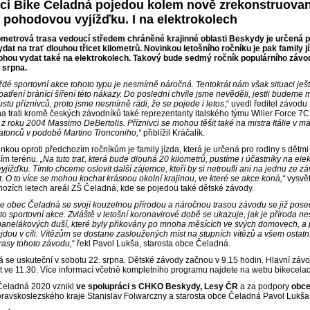
ci Bike Čeladná pojedou kolem nově zrekonstruovan
 pohodovou vyjížďku. I na elektrokolech
ometrová trasa vedoucí středem chráněné krajinné oblasti Beskydy je určená p
at na trať dlouhou třicet kilometrů. Novinkou letošního ročníku je pak family j
ohou vydat také na elektrokolech. Takový bude sedmý ročník populárního závo
 srpna.
ždé sportovní akce tohoto typu je nesmírně náročná. Tentokrát nám však situaci ješt
opatření bránící šíření této nákazy. Do poslední chvíle jsme nevěděli, jestli budem
ustu příznivců, proto jsme nesmírně rádi, že se pojede i letos
,“ uvedl ředitel závodu
 na trati kromě českých závodníků také reprezentanty italského týmu Wilier Force 7
z roku 2004 Massimo DeBertolis. Příznivci se mohou těšit také na mistra Itálie v m
atonců v podobě Martino Tronconiho,“
přiblížil Kráčalík.
nkou oproti předchozím ročníkům je family jízda, která je určená pro rodiny s dětmi a
ším terénu.
„Na tuto trať, která bude dlouhá 20 kilometrů, pustíme i účastníky na elek
jížďku. Tímto chceme oslovit další zájemce, kteří by si netroufli ani na jednu ze z
t. O to více se mohou kochat krásnou okolní krajinou, ve které se akce koná,“
vysvět
hozích letech areál ZŠ Čeladná, kde se pojedou také dětské závody.
že obec Čeladná se svojí kouzelnou přírodou a náročnou trasou závodu se již pos
to sportovní akce. Zvláště v letošní koronavirové době se ukazuje, jak je příroda 
anelákových duší, které byly přikovány po mnoha měsících ve svých domovech, a p
ejdou v cíli. Vítězům se dostane zasloužených míst na stupních vítězů a všem ost
trasy tohoto závodu,
“ řekl Pavol Lukša, starosta obce Čeladná.
 se uskuteční v sobotu 22. srpna. Dětské závody začnou v 9.15 hodin. Hlavní závod 
rt ve 11.30. Více informací včetně kompletního programu najdete na webu bikecela
Čeladná 2020 vznikl
ve spolupráci s CHKO Beskydy, Lesy ČR
a za podpory
obce
ravskoslezského kraje Stanislav Folwarczny a starosta obce Čeladná Pavol Lukš