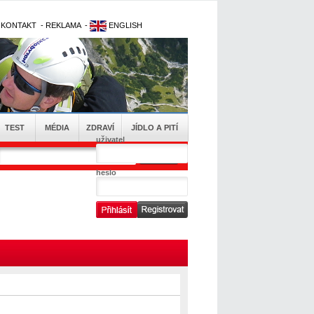
-
KONTAKT
-
REKLAMA
-
ENGLISH
TEST
MÉDIA
ZDRAVÍ
JÍDLO A PITÍ
uživatel
heslo