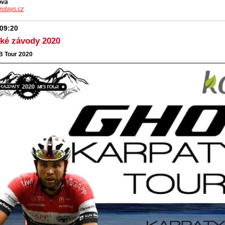
ová
ndays.cz
 09:20
cké závody 2020
B Tour 2020