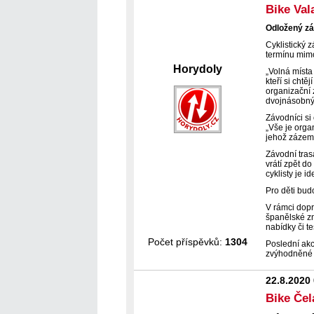
Bike Val
Odložený zá
Cyklistický 
termínu mimo
Horydoly
„Volná místa
kteří si chtě
organizační 
dvojnásobný 
Závodníci si
„Vše je orga
jehož zázemí
Závodní tras
vrátí zpět d
cyklisty je i
Pro děti bud
V rámci dopr
španělské zn
nabídky či t
Počet příspěvků:
1304
Poslední akc
zvýhodněné 
22.8.2020
Bike Če