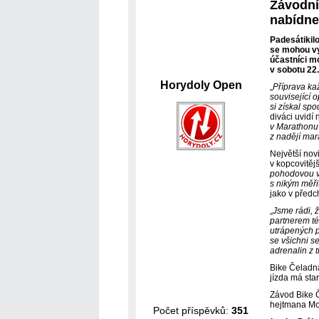
Závodní
nabídne
Padesátikil
se mohou vyd
účastníci m
v sobotu 22.
Horydoly Open
„
Příprava ka
související 
si získal spo
diváci uvidí
v Marathonu 
z nadějí mar
Největší novi
v kopcovitěj
pohodovou vy
s nikým měři
jako v předc
„
Jsme rádi, 
partnerem té
utrápených p
se všichni s
adrenalin z 
Bike Čeladná
jízda má sta
Závod Bike 
hejtmana Mo
Počet příspěvků:
351