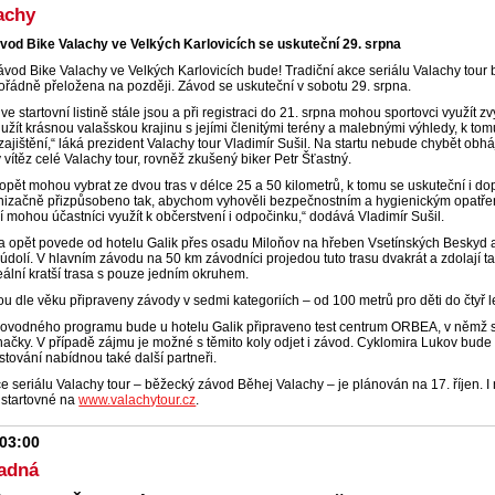
achy
vod Bike Valachy ve Velkých Karlovicích se uskuteční 29. srpna
závod Bike Valachy ve Velkých Karlovicích bude! Tradiční akce seriálu Valachy tour
řádně přeložena na později. Závod se uskuteční v sobotu 29. srpna.
 ve startovní listině stále jsou a při registraci do 21. srpna mohou sportovci využí
jí užít krásnou valašskou krajinu s jejími členitými terény a malebnými výhledy, k tom
zajištění,“ láká prezident Valachy tour Vladimír Sušil. Na startu nebude chybět ob
vítěz celé Valachy tour, rovněž zkušený biker Petr Šťastný.
 opět mohou vybrat ze dvou tras v délce 25 a 50 kilometrů, k tomu se uskuteční i do
nizačně přizpůsobeno tak, abychom vyhověli bezpečnostním a hygienickým opatřením. 
 mohou účastníci využít k občerstvení i odpočinku,“ dodává Vladimír Sušil.
a opět povede od hotelu Galik přes osadu Miloňov na hřeben Vsetínských Beskyd a
o údolí. V hlavním závodu na 50 km závodníci projedou tuto trasu dvakrát a zdolají
deální kratší trasa s pouze jedním okruhem.
ou dle věku připraveny závody v sedmi kategoriích – od 100 metrů pro děti do čtyř le
ovodného programu bude u hotelu Galik připraveno test centrum ORBEA, v němž si
ačky. V případě zájmu je možné s těmito koly odjet i závod. Cyklomira Lukov bude z
estování nabídnou také další partneři.
e seriálu Valachy tour – běžecký závod Běhej Valachy – je plánován na 17. říjen. I 
startovné na
www.valachytour.cz
.
 03:00
ladná