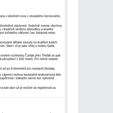
 byla v letošním roce z obvyklého červnového
t zvýhodněné startovné. Srdečně zveme všechny,
u i tradičně skvělou atmosféru a kvalitní
hájce loňského vítězství Jan Jobánek nebo
provodné dětské závody na kratších tratích.
Start i cíl je jako vždy u hotelu Galik,
 kolem rozhledny Čarták přes Třeštík se pak
 tak převýšení 1 600 metrů. Pro méně zdatné
t až po 8 kilometrů pro nejstarší školáky.
 zájemci mohou bezplatně testovat kola této
ajišťovat i základní servis kol, výhodné
na tuto akci už je možné se registrovat za