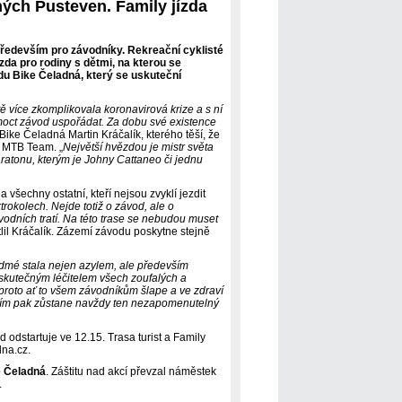
ých Pusteven. Family jízda
ředevším pro závodníky. Rekreační cyklisté
ízda pro rodiny s dětmi, na kterou se
du Bike Čeladná, který se uskuteční
ě více zkomplikovala koronavirová krize a s ní
e moct závod uspořádat. Za dobu své existence
 Bike Čeladná Martin Kráčalík, kterého těší, že
C MTB Team. „
Největší hvězdou je mistr světa
aratonu, kterým je Johny Cattaneo či jednu
 všechny ostatní, kteří nejsou zvyklí jezdit
trokolech. Nejde totiž o závod, ale o
ávodních tratí. Na této trase se nebudou muset
lil Kráčalík. Zázemí závodu poskytne stejně
edmé stala nejen azylem, ale především
neskutečným léčitelem všech zoufalých a
roto ať to všem závodníkům šlape a ve zdraví
atním pak zůstane navždy ten nezapomenutelný
odstartuje ve 12.15. Trasa turist a Family
dna.cz.
 Čeladná
. Záštitu nad akcí převzal náměstek
a.