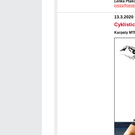
Lenka Pták
press@seve
13.3.2020
Cyklisti
Karpaty MT