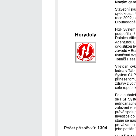
Novým gene
Stavební sk
cyklokrosu. 
roce 2002, 
Dlouhodobě j
HSF System v
podpořila ji
Horydoly
Dolních Vítk
Agenturou Cy
cyklistikou 
závodů v Bes
úsměvná vzp
Tomáš Hess n
V letošní cy
ledna v Tábo
System CUP 2
přinese tomu
zdravý život
celé republi
Po dlouholet
se HSF Syste
jednoznačně 
založení vla
právě spolup
investice do
stane se náš 
provázanou a
Počet příspěvků:
1304
jeho poslán