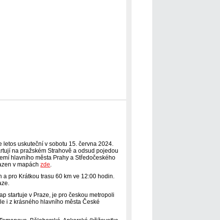
 letos uskuteční v sobotu 15. června 2024.
artují na pražském Strahově a odsud pojedou
území hlavního města Prahy a Středočeského
brazen v mapách
zde
.
n a pro Krátkou trasu 60 km ve 12:00 hodin.
aze.
tap startuje v Praze, je pro českou metropoli
 ale i z krásného hlavního města České