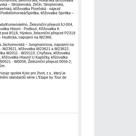
, Tomanova, Bělohorská, Ankarská (křižovatka
ká – Strojírenská, Zličín, Strojírenská,
lzeňská, křižovatka Plzeňská - nájezd
odbělohorská/Spiritka, křižovatka Spiritka –
mády/Komenského, Železniční přejezd 6J-004,
atka Hlavní - Podkozí, Křižovatka K
 pod II/118, Hýskov, železniční přejezd P2319
– Hudlická, napojení na III/2366,
atka Jáchymovská – Jungmannova, napojení na
 III/23621, křižovatka III/23621 a III/23622,
tka III/2011 - III/20110, Chyňava, křižovatka
, křižovatka Hlavní/ U Kapličky, křižovatka
/00521 - III/0056, Železniční přejezd 0056-2,
vům.
uje spolek Kolo pro život, z.s., který je
plnění standardů série L'Etape by Tour de