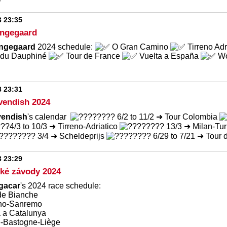
l
3 23:35
ingegaard
ingegaard
2024 schedule:
O Gran Camino
Tirreno Adr
m du Dauphiné
Tour de France
Vuelta a España
Wo
3 23:31
vendish 2024
vendish
's calendar
6/2 to 11/2 ➜ Tour Colombia
4/3 to 10/3 ➜ Tirreno-Adriatico
13/3 ➜ Milan-Tu
3/4 ➜ Scheldeprijs
6/29 to 7/21 ➜ Tour 
3 23:29
cké závody 2024
gacar
's 2024 race schedule:
de Bianche
no-Sanremo
 a Catalunya
e-Bastogne-Liège