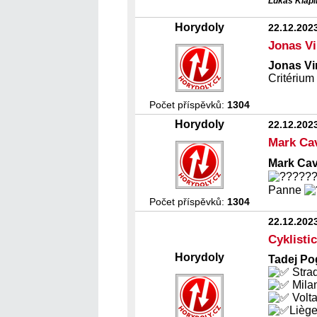
Lukáš Klapi
Horydoly
22.12.202
Jonas V
Jonas V
Critériu
Počet příspěvků:
1304
Horydoly
22.12.202
Mark Ca
Mark Ca
Panne
Počet příspěvků:
1304
22.12.202
Cyklisti
Horydoly
Tadej Po
Stra
Mila
Volta
Lièg