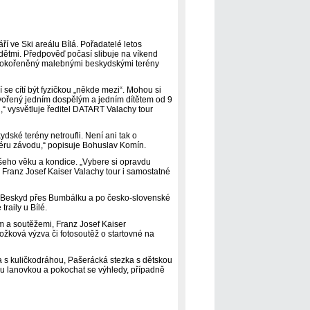
ří ve Ski areálu Bílá. Pořadatelé letos
s dětmi. Předpověď počasí slibuje na víkend
ek okořeněný malebnými beskydskými terény
 se cítí být fyzičkou „někde mezi“. Mohou si
tvořený jedním dospělým a jedním dítětem od 9
u,“ vysvětluje ředitel DATART Valachy tour
kydské terény netroufli. Není ani tak o
sféru závodu,“ popisuje Bohuslav Komín.
y všeho věku a kondice. „Vybere si opravdu
 Franz Josef Kaiser Valachy tour i samostatné
rény Beskyd přes Bumbálku a po česko-slovenské
raily u Bílé.
m a soutěžemi, Franz Josef Kaiser
žková výzva či fotosoutěž o startovné na
a s kuličkodráhou, Pašerácká stezka s dětskou
vou lanovkou a pokochat se výhledy, případně