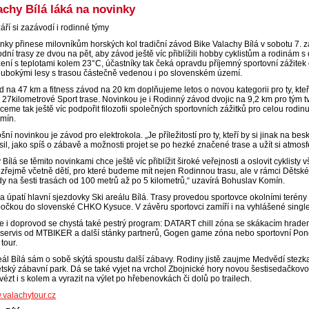
achy Bílá láká na novinky
áří si zazávodí i rodinné týmy
inky přinese milovníkům horských kol tradiční závod Bike Valachy Bílá v sobotu 7. zá
vodní trasy ze dvou na pět, aby závod ještě víc přiblížili hobby cyklistům a rodinám 
ení s teplotami kolem 23°C, účastníky tak čeká opravdu příjemný sportovní zážit
hlubokými lesy s trasou částečně vedenou i po slovenském území.
d na 47 km a fitness závod na 20 km doplňujeme letos o novou kategorii pro ty, kteří
 27kilometrové Sport trase. Novinkou je i Rodinný závod dvojic na 9,2 km pro tým 
hceme tak ještě víc podpořit filozofii společných sportovních zážitků pro celou rodin
mín.
šní novinkou je závod pro elektrokola. „Je příležitostí pro ty, kteří by si jinak na bes
il, jako spíš o zábavě a možnosti projet se po hezké značené trase a užít si atmo
Bílá se těmito novinkami chce ještě víc přiblížit široké veřejnosti a oslovit cyklist
řejmě včetně dětí, pro které budeme mít nejen Rodinnou trasu, ale v rámci Dětské
y na šesti trasách od 100 metrů až po 5 kilometrů,“ uzavírá Bohuslav Komín.
je na úpatí hlavní sjezdovky Ski areálu Bílá. Trasy provedou sportovce okolními te
bočkou do slovenské CHKO Kysuce. V závěru sportovci zamíří i na vyhlášené single t
e i doprovod se chystá také pestrý program: DATART chill zóna se skákacím hrade
 servis od MTBIKER a další stánky partnerů, Gogen game zóna nebo sportovní Pono
 tour.
eál Bílá sám o sobě skýtá spoustu další zábavy. Rodiny jistě zaujme Medvědí stezk
dětský zábavní park. Dá se také vyjet na vrchol Zbojnické hory novou šestisedačko
vézt i s kolem a vyrazit na výlet po hřebenovkách či dolů po trailech.
valachytour.cz