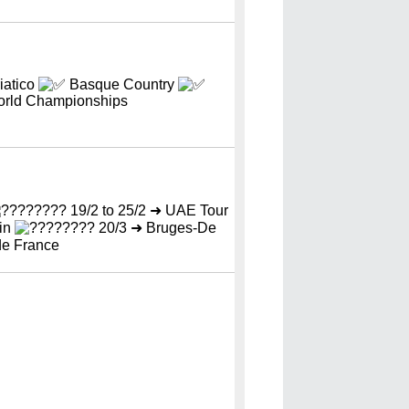
iatico
Basque Country
rld Championships
19/2 to 25/2 ➜ UAE Tour
rin
20/3 ➜ Bruges-De
de France