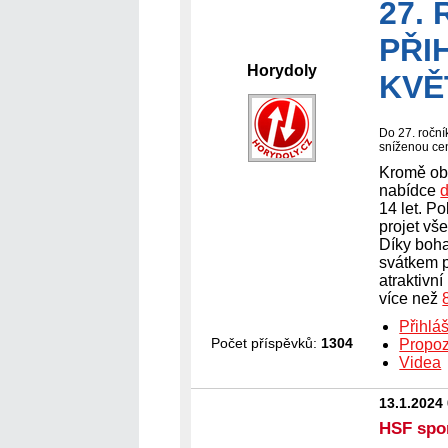
27.
PŘI
Horydoly
KVĚ
Do 27. roční
sníženou cen
Kromě ob
nabídce
d
14 let. P
projet vš
Díky boh
svátkem p
atraktivní
více než
Přihlá
Počet příspěvků:
1304
Propoz
Videa
13.1.2024
HSF spo