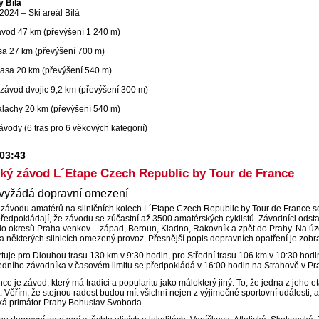
y Bílá
 2024 – Ski areál Bílá
ávod 47 km (převýšení 1 240 m)
asa 27 km (převýšení 700 m)
trasa 20 km (převýšení 540 m)
závod dvojic 9,2 km (převýšení 300 m)
alachy 20 km (převýšení 540 m)
ávody (6 tras pro 6 věkových kategorií)
 03:43
cký závod L´Etape Czech Republic by Tour de France
 vyžádá dopravní omezení
k závodu amatérů na silničních kolech L´Etape Czech Republic by Tour de France se
ředpokládají, že závodu se zúčastní až 3500 amatérských cyklistů. Závodníci odst
 do okresů Praha venkov – západ, Beroun, Kladno, Rakovník a zpět do Prahy. Na 
a některých silnicích omezený provoz. Přesnější popis dopravních opatření je zo
tuje pro Dlouhou trasu 130 km v 9:30 hodin, pro Střední trasu 106 km v 10:30 hodi
dního závodníka v časovém limitu se předpokládá v 16:00 hodin na Strahově v Pr
ce je závod, který má tradici a popularitu jako málokterý jiný. To, že jedna z jeho e
t. Věřím, že stejnou radost budou mít všichni nejen z výjimečné sportovní události,
říká primátor Prahy Bohuslav Svoboda.