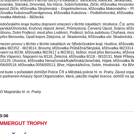
u dopravní omezení v těchto ulicích a lokalitách: Vaníčkova, Atletická, Skokanská
lovarská, Slánská, Drnovská, Na Hůrce, Sobín/Sobínka, Zličín, křižovatka Hrozenkovs
řejezd Zličín, křižovatka Strojírenská – Engelmullerova, křižovatka Makovského – P
ižovatka Kukulova/Roentgenova, křižovatka Kukulova – Podbělohorská, křižovatka P
ižovatka Atletická – Běžecká.
edočeského kraje budou dopravní omezení v těchto lokalitách: Hostivice, Čsl. ar
varská/Úhonická, Kruhový objezd Jeneč, Průmyslová, Červený Újezd, Svárov, křižov
ůhonu, Dolní Podkozí, most přes Loděnici, Podkozí, točna autobusu Chyňava, most
 přes Berounku, Úpatí kopce Zdejcina, ul. Stradonická, Křižovatka ulic Stradonická 
ezen provoz v těchto v těchto lokalitách ve Středočeském kraji: Hudlice, křižov
vatka III/2352 - III/23614, Broumy, křižovatka Průběžná/Skryjská, křižovatka III/23314 -
jení na II/236, křižovatka III/23617 a III/23611, Nižbor, most přes Berounku, křižova
Na Vápenici, Napojení na II/118, Železná, křižovatka II/118 - III/10131, Malé Přílepy
III/10129, Úhonice, křižovatka Nenačovská/Kateřinská/Jenečská, Hájek, křižovatka III
056/00518, křižovatka 0056/00513, Břve, Hájecká/točna, Sobín, Hostivická - Ke Bř
t bude s pořadateli dohlížet Police ČR a Městská policie hl. m. Prahy. Závod organiz
 partnerem Amaury Sport Organization, která, jakožto majitel licence, dohlíží na s
čí Magistrátu hl. m. Prahy
23:06
MMERGUT TROPHY