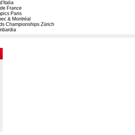
d'Italia
 de France
pics Paris
ec & Montréal
ds Championships Zürich
mbardia