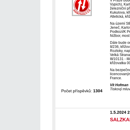
V Praze budo
Vypich), Kar
železniční p
Kukulova, kř
Atletická, kř
Na území Stř
Jeneč, Karlo
Podkozí/K Pr
Nižbor, most
Dále bude om
II/236, křižo
Roztoky, napo
Velká Strana/
III/10131 - 
křižovatka 0
Na bezpečnos
licencovaným
France.
Vít Hofman
Tiskový mluv
Počet příspěvků:
1304
1.5.2024 
SALZKA