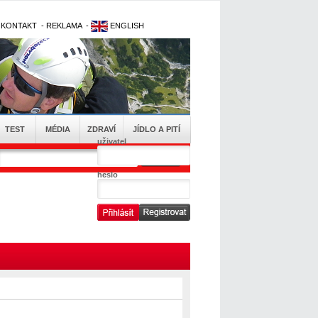
-
KONTAKT
-
REKLAMA
-
ENGLISH
TEST
MÉDIA
ZDRAVÍ
JÍDLO A PITÍ
uživatel
heslo