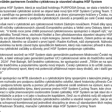
rálním partnerem českého cyklokrosu je stavební skupina HSF System
upina HSF System, která je součástí holdingu PURPOSIA Group, se stala v letošn
Na tuzemské cyklistické scéně se objeví také nový tým HSF System Cycling Team. S
se zaměřuje na generální dodávky staveb a je dnes významným hráčem v Česku, na
e také velmi aktivní v podpoře cyklistických závodů a projektů po celé České repu
šak není v cyklistické ani cyklokrosové historii žádným nováčkem. Právě díky s
ž tři ročníky cyklokrosových závodů Evropského poháru a Velké ceny Ostravy, které 
ovic. “V tomto roce jsme chtěli posunout cyklokrosovou spolupráci o stupeň výš,“ vy
klistika Tomáš Hess, obchodní ředitel a člen představenstva stavební skupiny HSF 
byly asi před dvaceti lety spolu s mým kolegou Janem Hasíkem, číslem jedna ve sku
kydech, kterého se účastnil v první lajně i Radim Kořínek, náš olympionik. Náhod
omínka na tento závod byla spouštěcím faktorem, který nás nakonec přivedl k dlo
a cyklistické začátky a důvody, proč HSF System podporuje cyklistiku.
klokrosové sezóně se HSF System stalo generálním partnerem Mistrovství České repu
ře, a také vstoupí jako generální partner UCI cyklokrosové série do tradičního se
024“. Petr Balogh, šéf českého cyklokrosu, ke spolupráci uvedl: „Těším se na spo
to tradičnímu a populárnímu sportu nový impuls. Český cyklokros si to určitě zaslouž
ní styl přínosný sport, který má potenciál přitáhnout nejen davy diváků, ale i dal
ky.“
é spolupráci na MTB závodech a s cyklistickými týmy spojenými s takovými jmény,
m rozhodlo pro podporu dalšího cyklistického odvětví, které historicky přineslo Česk
podpora tohoto sportu a pomoc při jeho opětovné cestě směrem na výsluní, kam urč
stního cyklistického týmu, který ponese jméno HSF System Cycling Team, kde chce 
rací s výše jmenovanými osobnostmi české cyklistiky. HSF System se tak staví do ro
 mládeže a práce s ní jako s budoucím kapitálem, čímž za ni přebírá svůj díl odpo
tým líhní nových talentů tohoto cyklistického odvětví a vlastně nejen jeho. Jak je vid
 schopnost kombinovat její jednotlivé disciplíny je dnes už standardem těch nejle
í Radovan Šťastný, manažer cyklistické stáje HSF System Cycling Team