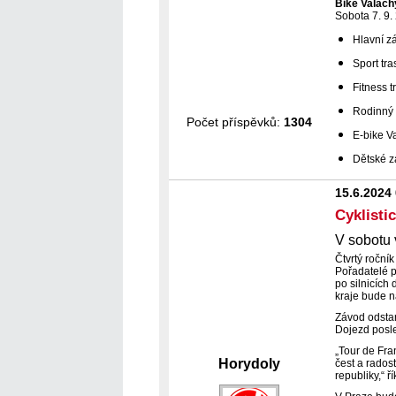
Bike Valach
Sobota 7. 9.
Hlavní z
Sport tr
Fitness 
Rodinný 
Počet příspěvků:
1304
E-bike V
Dětské z
15.6.2024
Cyklisti
V sobotu
Čtvrtý roční
Pořadatelé p
po silnicích
kraje bude n
Závod odstar
Dojezd posle
„Tour de Fran
Horydoly
čest a rados
republiky,“ 