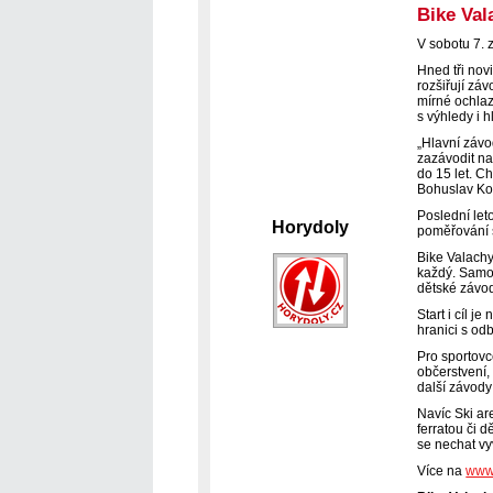
Bike Val
V sobotu 7. z
Hned tři nov
rozšiřují zá
mírné ochlaz
s výhledy i 
„Hlavní závo
zazávodit na
do 15 let. C
Bohuslav Ko
Poslední leto
Horydoly
poměřování s
Bike Valachy 
každý. Samoz
dětské závod
Start i cíl 
hranici s od
Pro sportovc
občerstvení,
další závody
Navíc Ski ar
ferratou či 
se nechat vy
Více na
www.