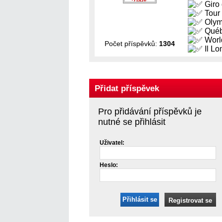
Giro 
Tour
Olym
Québ
Worl
Počet příspěvků:
1304
Il Lo
Přidat příspěvek
Pro přidávání příspěvků je
nutné se přihlásit
Uživatel:
Heslo:
Přihlásit se
Registrovat se