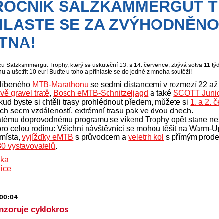
 ROČNÍK SALZKAMMERGUT 
HLASTE SE ZA ZVÝHODNĚNO
TNA!
ku Salzkammergut Trophy, který se uskuteční 13. a 14. července, zbývá sotva 11 týd
u a ušetřit 10 eur! Buďte u toho a přihlaste se do jedné z mnoha soutěží!
líbeného
MTB-Marathonu
se sedmi distancemi v rozmezí 22 až 
vě gravel tratě
,
Bosch eMTB-Schnitzeljagd
a také
SCOTT Junio
okud byste si chtěli trasy prohlédnout předem, můžete si
1. a 2. 
ech sedm vzdáleností, extrémní trasu pak ve dvou dnech.
atému doprovodnému programu se víkend Trophy opět stane ne
ro celou rodinu: Všichni návštěvníci se mohou těšit na Warm-Up
 místa,
vyjížďky eMTB
s průvodcem a
veletrh kol
s přímým prode
80 vystavovatelů
.
ška
ice
 00:04
nzoruje cyklokros