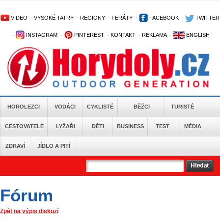
VIDEO
-
VYSOKÉ TATRY
-
REGIONY
-
FERÁTY
-
FACEBOOK
-
TWITTER
-
INSTAGRAM
-
PINTEREST
-
KONTAKT
-
REKLAMA
-
ENGLISH
HOROLEZCI
VODÁCI
CYKLISTÉ
BĚŽCI
TURISTÉ
CESTOVATELÉ
LYŽAŘI
DĚTI
BUSINESS
TEST
MÉDIA
ZDRAVÍ
JÍDLO A PITÍ
Fórum
Zpět na výpis diskuzí