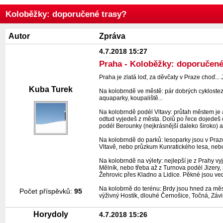
Koloběžky: doporučené trasy?
Autor
Zpráva
4.7.2018 15:27
Praha - Koloběžky: doporučené
Praha je zlatá loď, za děvčaty v Praze choď..
Kuba Turek
Na kolobrndě ve městě: pár dobrých cyklostez
aquaparky, koupaliště...
Na kolobrndě podél Vltavy: průtah městem je a
odtud vyjedeš z města. Dolů po řece dojedeš
podél Berounky (nejkrásnější daleko široko) a
Na kolobrndě do parků: lesoparky jsou v Praze
Vltavě, nebo průzkum Kunratického lesa, nebo 
Na kolobrndě na výlety: nejlepší je z Prahy 
Mělník, nebo třeba až z Turnova podél Jizery
Žehrovic přes Kladno a Lidice. Pěkné jsou ved
Na kolobrně do terénu: Brdy jsou hned za mě
Počet příspěvků:
95
výživný Hostík, dlouhé Černošice, Točná, Závi
Horydoly
4.7.2018 15:26