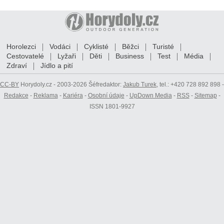
Horolezci
Vodáci
Cyklisté
Běžci
Turisté
Cestovatelé
Lyžaři
Děti
Business
Test
Média
Zdraví
Jídlo a pití
CC-BY
Horydoly.cz - 2003-2026 Šéfredaktor:
Jakub Turek
, tel.: +420 728 892 898 -
Redakce
-
Reklama
-
Kariéra
-
Osobní údaje
-
UpDown Media
-
RSS
-
Sitemap
-
ISSN 1801-9927