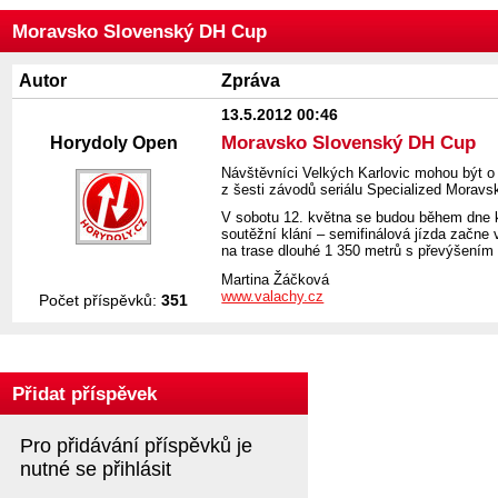
Moravsko Slovenský DH Cup
Autor
Zpráva
13.5.2012 00:46
Moravsko Slovenský DH Cup
Horydoly Open
Návštěvníci Velkých Karlovic mohou být o 
z šesti závodů seriálu Specialized Morav
V sobotu 12. května se budou během dne kon
soutěžní klání – semifinálová jízda začne 
na trase dlouhé 1 350 metrů s převýšením 
Martina Žáčková
www.valachy.cz
Počet příspěvků:
351
Přidat příspěvek
Pro přidávání příspěvků je
nutné se přihlásit