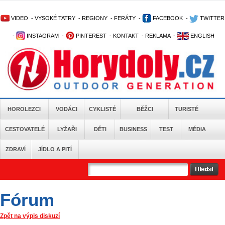
VIDEO
-
VYSOKÉ TATRY
-
REGIONY
-
FERÁTY
-
FACEBOOK
-
TWITTER
-
INSTAGRAM
-
PINTEREST
-
KONTAKT
-
REKLAMA
-
ENGLISH
HOROLEZCI
VODÁCI
CYKLISTÉ
BĚŽCI
TURISTÉ
CESTOVATELÉ
LYŽAŘI
DĚTI
BUSINESS
TEST
MÉDIA
ZDRAVÍ
JÍDLO A PITÍ
Fórum
Zpět na výpis diskuzí