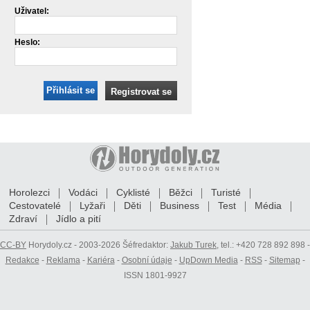
Uživatel:
Heslo:
Přihlásit se
Registrovat se
Horolezci
Vodáci
Cyklisté
Běžci
Turisté
Cestovatelé
Lyžaři
Děti
Business
Test
Média
Zdraví
Jídlo a pití
CC-BY
Horydoly.cz - 2003-2026 Šéfredaktor:
Jakub Turek
, tel.: +420 728 892 898 -
Redakce
-
Reklama
-
Kariéra
-
Osobní údaje
-
UpDown Media
-
RSS
-
Sitemap
-
ISSN 1801-9927