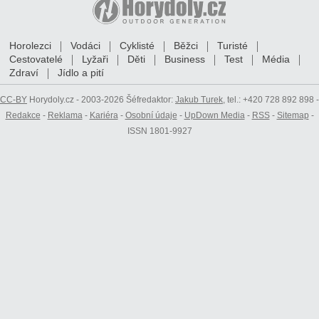
Horolezci
Vodáci
Cyklisté
Běžci
Turisté
Cestovatelé
Lyžaři
Děti
Business
Test
Média
Zdraví
Jídlo a pití
CC-BY
Horydoly.cz - 2003-2026 Šéfredaktor:
Jakub Turek
, tel.: +420 728 892 898 -
Redakce
-
Reklama
-
Kariéra
-
Osobní údaje
-
UpDown Media
-
RSS
-
Sitemap
-
ISSN 1801-9927