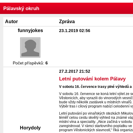
Pálavský okruh
Autor
Zpráva
funnyjokes
23.1.2019 02:56
Počet příspěvků:
6
27.2.2017 21:52
Letní putování kolem Pálavy
V sobotu 16. července trasy plné výhledů a
V sobotu 16. července se koná letní výlet ze s
Věstonicích, aby vyrazili do vinorodých vesni
bude vždy několik zastávek u místních vinařů. 
Výběr tras i cílový program nabízí celodenní vy
Letní putování po vinařských stezkách Mikulov
téměř celou cestu skvělý výhled na známé váp
místní vína a speciality. „Akce začíná v sobo
zaregistrovat. V rámci startovního poplatku ve
Horydoly
program Věstonických slavností,“ říká organi