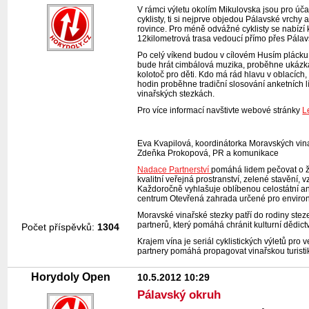
V rámci výletu okolím Mikulovska jsou pro úča
cyklisty, ti si nejprve objedou Pálavské vrch
rovince. Pro méně odvážné cyklisty se nabízí k
12kilometrová trasa vedoucí přímo přes Pálav
Po celý víkend budou v cílovém Husím plácku 
bude hrát cimbálová muzika, proběhne ukázka m
kolotoč pro děti. Kdo má rád hlavu v oblacích
hodin proběhne tradiční slosování anketních 
vinařských stezkách.
Pro více informací navštivte webové stránky
L
Eva Kvapilová, koordinátorka Moravských vin
Zdeňka Prokopová, PR a komunikace
Nadace Partnerství
pomáhá lidem pečovat o živ
kvalitní veřejná prostranství, zelené stavění, 
Každoročně vyhlašuje oblíbenou celostátní ank
centrum Otevřená zahrada určené pro environm
Moravské vinařské stezky patří do rodiny ste
partnerů, který pomáhá chránit kulturní dědictv
Počet příspěvků:
1304
Krajem vína je seriál cyklistických výletů pr
partnery pomáhá propagovat vinařskou turistik
Horydoly Open
10.5.2012 10:29
Pálavský okruh