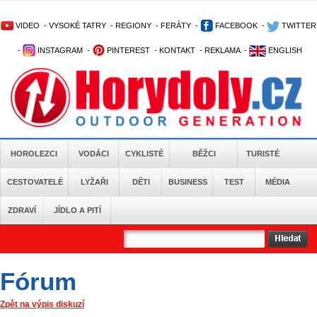
VIDEO
-
VYSOKÉ TATRY
-
REGIONY
-
FERÁTY
-
FACEBOOK
-
TWITTER
-
INSTAGRAM
-
PINTEREST
-
KONTAKT
-
REKLAMA
-
ENGLISH
HOROLEZCI
VODÁCI
CYKLISTÉ
BĚŽCI
TURISTÉ
CESTOVATELÉ
LYŽAŘI
DĚTI
BUSINESS
TEST
MÉDIA
ZDRAVÍ
JÍDLO A PITÍ
Fórum
Zpět na výpis diskuzí