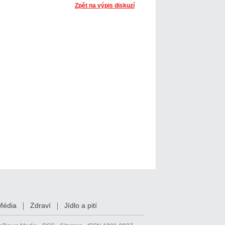
Zpět na výpis diskuzí
Média
Zdraví
Jídlo a pití