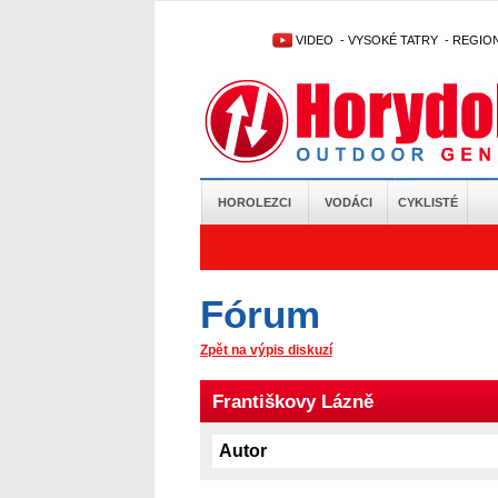
VIDEO
-
VYSOKÉ TATRY
-
REGIO
HOROLEZCI
VODÁCI
CYKLISTÉ
Fórum
Zpět na výpis diskuzí
Františkovy Lázně
Autor