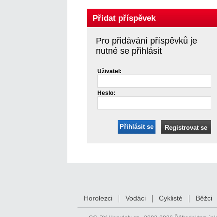
Přidat příspěvek
Pro přidávání příspěvků je
nutné se přihlásit
Uživatel:
Heslo:
Přihlásit se
Registrovat se
Horolezci
Vodáci
Cyklisté
Běžci