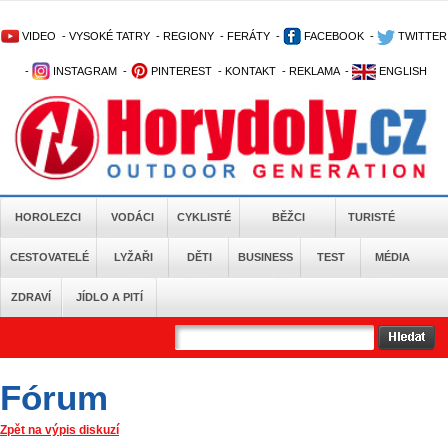
VIDEO
-
VYSOKÉ TATRY
-
REGIONY
-
FERÁTY
-
FACEBOOK
-
TWITTER
-
INSTAGRAM
-
PINTEREST
-
KONTAKT
-
REKLAMA
-
ENGLISH
HOROLEZCI
VODÁCI
CYKLISTÉ
BĚŽCI
TURISTÉ
CESTOVATELÉ
LYŽAŘI
DĚTI
BUSINESS
TEST
MÉDIA
ZDRAVÍ
JÍDLO A PITÍ
Fórum
Zpět na výpis diskuzí