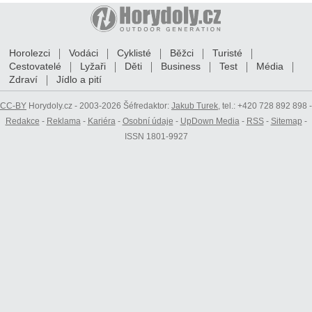
Horolezci
Vodáci
Cyklisté
Běžci
Turisté
Cestovatelé
Lyžaři
Děti
Business
Test
Média
Zdraví
Jídlo a pití
CC-BY
Horydoly.cz - 2003-2026 Šéfredaktor:
Jakub Turek
, tel.: +420 728 892 898 -
Redakce
-
Reklama
-
Kariéra
-
Osobní údaje
-
UpDown Media
-
RSS
-
Sitemap
-
ISSN 1801-9927