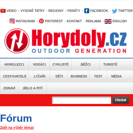
VIDEO
-
VYSOKÉ TATRY
-
REGIONY
-
FERÁTY
-
FACEBOOK
-
TWITTER
-
INSTAGRAM
-
PINTEREST
-
KONTAKT
-
REKLAMA
-
ENGLISH
HOROLEZCI
VODÁCI
CYKLISTÉ
BĚŽCI
TURISTÉ
CESTOVATELÉ
LYŽAŘI
DĚTI
BUSINESS
TEST
MÉDIA
ZDRAVÍ
JÍDLO A PITÍ
Fórum
Zpět na výběr témat