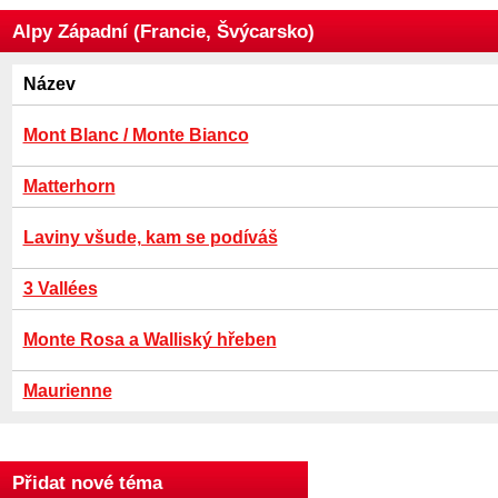
Alpy Západní (Francie, Švýcarsko)
Název
Mont Blanc / Monte Bianco
Matterhorn
Laviny všude, kam se podíváš
3 Vallées
Monte Rosa a Walliský hřeben
Maurienne
Přidat nové téma