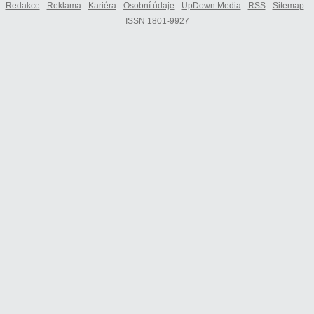
Redakce
-
Reklama
-
Kariéra
-
Osobní údaje
-
UpDown Media
-
RSS
-
Sitemap
-
ISSN 1801-9927