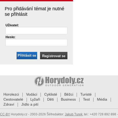
Pro přidávání témat je nutné
se přihlásit
Uživatel:
Heslo:
Přihlásit se
Registrovat se
Horolezci
Vodáci
Cyklisté
Běžci
Turisté
Cestovatelé
Lyžaři
Děti
Business
Test
Média
Zdraví
Jídlo a pití
CC-BY
Horydoly.cz - 2003-2026 Šéfredaktor:
Jakub Turek
, tel.: +420 728 892 898 -