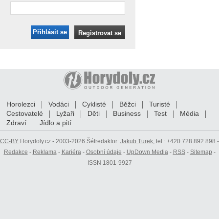
Přihlásit se
Registrovat se
Horolezci
Vodáci
Cyklisté
Běžci
Turisté
Cestovatelé
Lyžaři
Děti
Business
Test
Média
Zdraví
Jídlo a pití
CC-BY
Horydoly.cz - 2003-2026 Šéfredaktor:
Jakub Turek
, tel.: +420 728 892 898 -
Redakce
-
Reklama
-
Kariéra
-
Osobní údaje
-
UpDown Media
-
RSS
-
Sitemap
-
ISSN 1801-9927