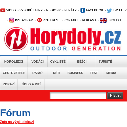
VIDEO
-
VYSOKÉ TATRY
-
REGIONY
-
FERÁTY
-
FACEBOOK
-
TWITTER
-
INSTAGRAM
-
PINTEREST
-
KONTAKT
-
REKLAMA
-
ENGLISH
HOROLEZCI
VODÁCI
CYKLISTÉ
BĚŽCI
TURISTÉ
CESTOVATELÉ
LYŽAŘI
DĚTI
BUSINESS
TEST
MÉDIA
ZDRAVÍ
JÍDLO A PITÍ
Fórum
Zpět na výpis diskuzí