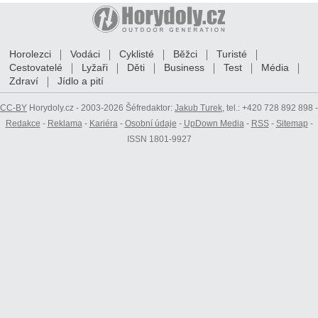
Horolezci
Vodáci
Cyklisté
Běžci
Turisté
Cestovatelé
Lyžaři
Děti
Business
Test
Média
Zdraví
Jídlo a pití
CC-BY
Horydoly.cz - 2003-2026 Šéfredaktor:
Jakub Turek
, tel.: +420 728 892 898 -
Redakce
-
Reklama
-
Kariéra
-
Osobní údaje
-
UpDown Media
-
RSS
-
Sitemap
-
ISSN 1801-9927