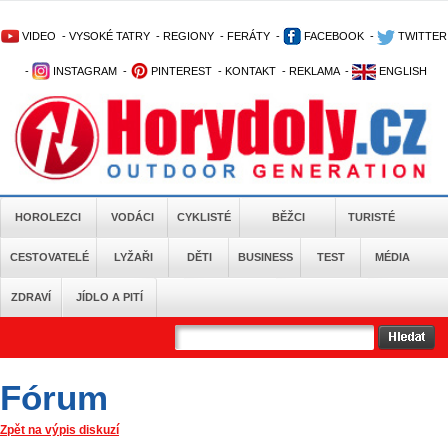
VIDEO
-
VYSOKÉ TATRY
-
REGIONY
-
FERÁTY
-
FACEBOOK
-
TWITTER
-
INSTAGRAM
-
PINTEREST
-
KONTAKT
-
REKLAMA
-
ENGLISH
HOROLEZCI
VODÁCI
CYKLISTÉ
BĚŽCI
TURISTÉ
CESTOVATELÉ
LYŽAŘI
DĚTI
BUSINESS
TEST
MÉDIA
ZDRAVÍ
JÍDLO A PITÍ
Fórum
Zpět na výpis diskuzí