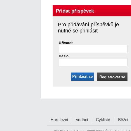
Přidat příspěvek
Pro přidávání příspěvků je
nutné se přihlásit
Uživatel:
Heslo:
Přihlásit se
Registrovat se
Horolezci
Vodáci
Cyklisté
Běžci