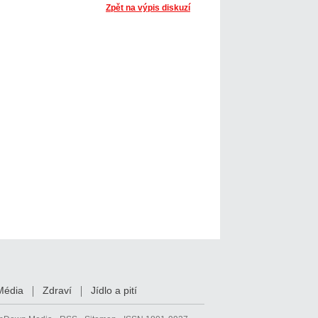
Zpět na výpis diskuzí
Média
Zdraví
Jídlo a pití