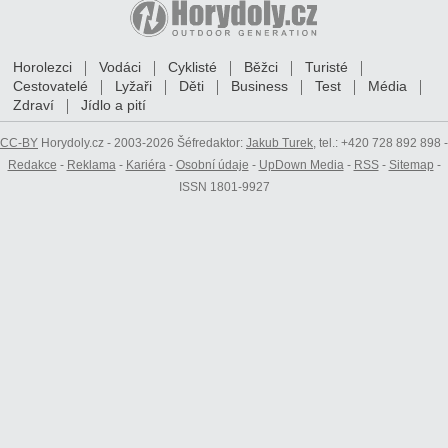
Horolezci
Vodáci
Cyklisté
Běžci
Turisté
Cestovatelé
Lyžaři
Děti
Business
Test
Média
Zdraví
Jídlo a pití
CC-BY
Horydoly.cz - 2003-2026 Šéfredaktor:
Jakub Turek
, tel.: +420 728 892 898 -
Redakce
-
Reklama
-
Kariéra
-
Osobní údaje
-
UpDown Media
-
RSS
-
Sitemap
-
ISSN 1801-9927