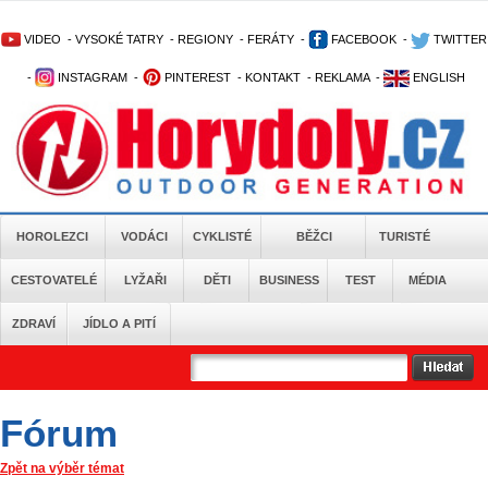
VIDEO
-
VYSOKÉ TATRY
-
REGIONY
-
FERÁTY
-
FACEBOOK
-
TWITTER
-
INSTAGRAM
-
PINTEREST
-
KONTAKT
-
REKLAMA
-
ENGLISH
HOROLEZCI
VODÁCI
CYKLISTÉ
BĚŽCI
TURISTÉ
CESTOVATELÉ
LYŽAŘI
DĚTI
BUSINESS
TEST
MÉDIA
ZDRAVÍ
JÍDLO A PITÍ
Fórum
Zpět na výběr témat