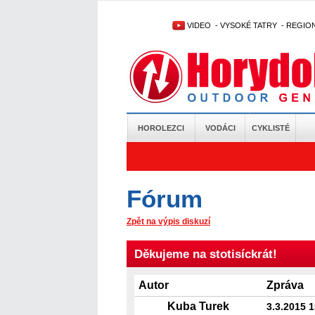
VIDEO
-
VYSOKÉ TATRY
-
REGIO
HOROLEZCI
VODÁCI
CYKLISTÉ
Fórum
Zpět na výpis diskuzí
Děkujeme na stotisíckrát!
Autor
Zpráva
Kuba Turek
3.3.2015 