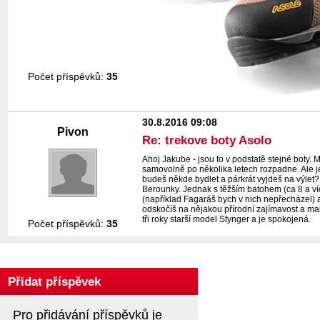
Počet příspěvků:
35
30.8.2016 09:08
Pivon
Re: trekove boty Asolo
Ahoj Jakube - jsou to v podstatě stejné boty.
samovolně po několika letech rozpadne. Ale 
budeš někde bydlet a párkrát vyjdeš na výlet? 
Berounky. Jednak s těžším batohem (ca 8 a ví
(například Fagaráš bych v nich nepřecházel) a 
odskočíš na nějakou přírodní zajímavost a ma
tři roky starší model Stynger a je spokojená.
Počet příspěvků:
35
Přidat příspěvek
Pro přidávání příspěvků je