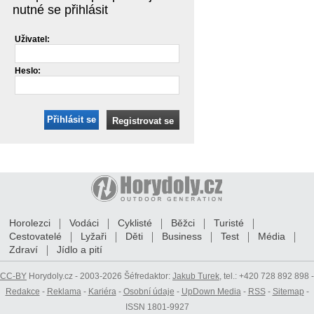
nutné se přihlásit
Uživatel:
Heslo:
Přihlásit se
Registrovat se
Horolezci
Vodáci
Cyklisté
Běžci
Turisté
Cestovatelé
Lyžaři
Děti
Business
Test
Média
Zdraví
Jídlo a pití
CC-BY
Horydoly.cz - 2003-2026 Šéfredaktor:
Jakub Turek
, tel.: +420 728 892 898 -
Redakce
-
Reklama
-
Kariéra
-
Osobní údaje
-
UpDown Media
-
RSS
-
Sitemap
-
ISSN 1801-9927