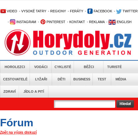
VIDEO
-
VYSOKÉ TATRY
-
REGIONY
-
FERÁTY
-
FACEBOOK
-
TWITTER
-
INSTAGRAM
-
PINTEREST
-
KONTAKT
-
REKLAMA
-
ENGLISH
HOROLEZCI
VODÁCI
CYKLISTÉ
BĚŽCI
TURISTÉ
CESTOVATELÉ
LYŽAŘI
DĚTI
BUSINESS
TEST
MÉDIA
ZDRAVÍ
JÍDLO A PITÍ
Fórum
Zpět na výpis diskuzí