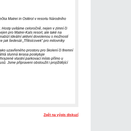
ka Matrei in Osttirol v resortu Národního
. Hosty uvítáme celoročně, nejen v zimní či
ejen pro Matrei-Kals resort, ale také na
 nabízí ideální aktivní dovolenou s možností
ce jak šedesát „Třítisícovek“ pro milovníky
jako uzavřeného prostoru pro školení či firemní
sáhlá slunná terasa poskytuje
razené vlastní parkovací místo přímo u
sů. Jsme připraveni obsloužit i projíždějící
Zpět na výpis diskuzí