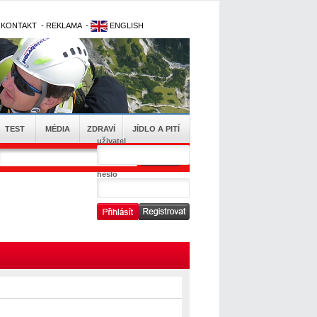
-
KONTAKT
-
REKLAMA
-
ENGLISH
TEST
MÉDIA
ZDRAVÍ
JÍDLO A PITÍ
uživatel
heslo