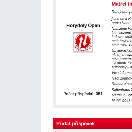
Matrei i
Dobrý den pr
jsme noví vl
parku Hohe T
Horydoly Open
Nabízíme Vám
letní sezóně
ledovec Möll
malebných hor
alpinismu. Po
Ubytovací ka
akce), resta
nezapomenut
Gasthofu. So
autobusy – m
Více informa
Rádi zodpov
Rodina Kost
Kaltenhaus 
Počet příspěvků:
351
Matrei in Ost
Mobil: 0043
Přidat příspěvek