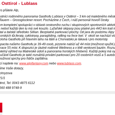
n Osttirol - Lublass
o přátele Alp,
astníci rodinného panorama Gasthofu Lublass v Osttirol – 3 km od malebného městeč
auern – Grossglockner resort. Pocházíme z Čech, i náš personál hovoří česky.
 kompletní spolupráci v oblasti cestovního ruchu i skupinových sportovních aktivit
, neboť každý den tu má své kouzlo. Lyžařské skipasy jsou platné pro 44O km tratí n
tal a italské středisko Sillian. Bezplatné parkovací plochy. Od jara do podzimu Alpy
ských tůr,feraty, cyklotrasy, paragliding, rafting na řece Isel. V okolí se nachází ví
loha Gasthofu při hlavním tahu na Itálii a Chorvatsko je lákavá i pro motoristy.
pacita našeho Gasthofu je 39-49 osob, pizzerie nabízí až 44 míst (možnost využití 
urace 55 míst. K dispozici je útulné rodinné Wellness a v létě venkovní bazén. Roz
elný výhled na Matreiské údolí a panorama horských hřebenů. Každý pokoj má vyh
učástí Gasthofu je také rozsáhlá privátní parkovací pro 20 osobních vozů a 5 autobu
ožnost sprchy pro řidiče zajištěna.
cí najdete na:
www.alpifantasy.com
nebo
www.lublass.com
.
íme Vaše dotazy,
ohryzova
21/1
tirol, Tel: 0043 4875 6112
 660 488 9748-9