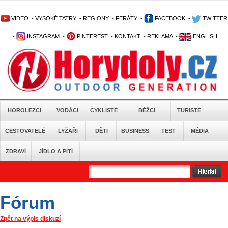
VIDEO
-
VYSOKÉ TATRY
-
REGIONY
-
FERÁTY
-
FACEBOOK
-
TWITTER
-
INSTAGRAM
-
PINTEREST
-
KONTAKT
-
REKLAMA
-
ENGLISH
HOROLEZCI
VODÁCI
CYKLISTÉ
BĚŽCI
TURISTÉ
CESTOVATELÉ
LYŽAŘI
DĚTI
BUSINESS
TEST
MÉDIA
ZDRAVÍ
JÍDLO A PITÍ
Fórum
Zpět na výpis diskuzí