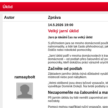
Úklid
Autor
Zpráva
14.5.2026 19:00
Velký jarní úklid
Jaro je ideální čas na velký úklid
S příchodem jara se mnoho domácností pouští 
nahromadily, a lidé tak často přehodnocují, 
čističe nebo robotické pomocníky.
„Jarní úklid patří v mnoha domácnostech k tradi
domácnosti – od podlah přes čalounění až po
pomocníky, kteří dokážou práci výrazně urychl
Začněte od podlah
Základem jarního úklidu bývá důkladné vysátí 
ramsaybolt
místností nebo pod nábytkem.
„Velmi oblíbené jsou dnes tyčové vysavače, kt
vysvětluje Dominik Dolejš. Na tvrdé podlahy s
Nezapomeňte na čalounění a ma
Při jarním úklidu by lidé neměli zapomínat an
nečistoty.
Pomoci mohou například ruční vysavače, speciá