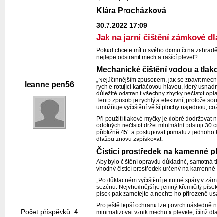
Klára Procházková
30.7.2022 17:09
Jak na jarní čištění zámkové d
Pokud chcete mít u svého domu či na zahradě h
nejlépe odstranit mech a rašící plevel?
Mechanické čištění vodou a tla
„Nejúčinnějším způsobem, jak se zbavit mechu 
leanne pen56
rychle rotující kartáčovou hlavou, který usna
důležité odstranit všechny zbytky nečistot op
Tento způsob je rychlý a efektivní, protože s
umožňuje vyčištění větší plochy najednou, což 
Při použití tlakové myčky je dobré dodržovat n
odolných nečistot držet minimální odstup 30 cm
přibližně 45° a postupovat pomalu z jednoho kr
dlažbu znovu zapískovat.
Čisticí prostředek na kamenné p
Aby bylo čištění opravdu důkladné, samotná t
vhodný čisticí prostředek určený na kamenné p
„Po důkladném vyčištění je nutné spáry v zám
sezónu. Nejvhodnější je jemný křemičitý píse
písek pak zametejte a nechte ho přirozeně us
Pro ještě lepší ochranu lze povrch následně 
Počet příspěvků:
4
minimalizovat vznik mechu a plevele, čímž dl