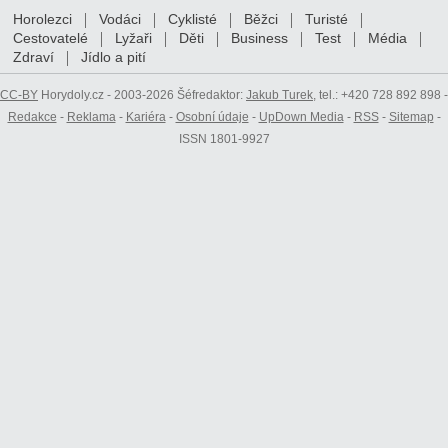
Horolezci
Vodáci
Cyklisté
Běžci
Turisté
Cestovatelé
Lyžaři
Děti
Business
Test
Média
Zdraví
Jídlo a pití
CC-BY
Horydoly.cz - 2003-2026 Šéfredaktor:
Jakub Turek
, tel.: +420 728 892 898 -
Redakce
-
Reklama
-
Kariéra
-
Osobní údaje
-
UpDown Media
-
RSS
-
Sitemap
-
ISSN 1801-9927