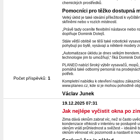
chemických prostředků.
Pomocníci pro těžko dostupná m
Velký úklid je také ideální příležitostí k vyči
skříněmi nebo v rozích místností.
„Právě tady oceníte flexibilní nástavce nebo r
doplňuje Dominik Dolejš.
Stále větší oblibě se těší také robotické vys
pohybují po bytě, vysávají a některé modely zv
„Automatizace úklidu je dnes velkým trendem.
technologie jim to umožňují,“ říká Dominik Dol
PLANEO nabízí široký výběr vysavačů, mopů, 
pomáhá také odborný personál na prodejnách, 
potřeb.
Počet příspěvků:
1
Kompletní nabídku k otevření najdou zákazníci
www.planeo.cz, kde si je mohou pohodlně ob
Václav Junek
19.12.2025 07:31
Jak nejlépe vyčistit okna po zi
Zima dává oknům zabrat víc, než si často uvě
kondenzace vlhkosti v interiéru se postupně uk
oknům vrátí průhlednost a svěžest – ideálně b
oknům věnovat víc pozornosti a nastavit si no