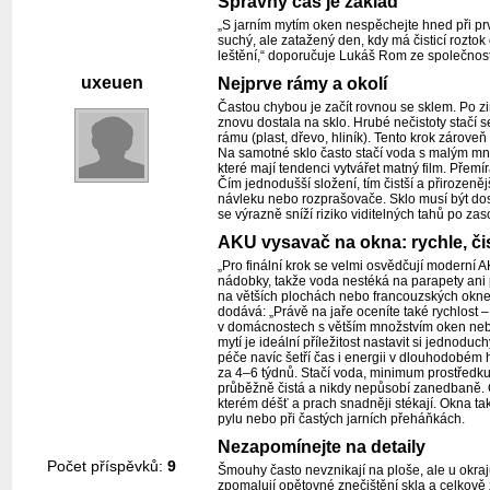
Správný čas je základ
„S jarním mytím oken nespěchejte hned při pr
suchý, ale zatažený den, kdy má čisticí rozt
leštění,“ doporučuje Lukáš Rom ze společnost
uxeuen
Nejprve rámy a okolí
Častou chybou je začít rovnou se sklem. Po zim
znovu dostala na sklo. Hrubé nečistoty stačí 
rámu (plast, dřevo, hliník). Tento krok zárov
Na samotné sklo často stačí voda s malým mno
které mají tendenci vytvářet matný film. Přem
Čím jednodušší složení, tím čistší a přiroze
návleku nebo rozprašovače. Sklo musí být dost
se výrazně sníží riziko viditelných tahů po zas
AKU vysavač na okna: rychle, či
„Pro finální krok se velmi osvědčují moderní A
nádobky, takže voda nestéká na parapety ani 
na větších plochách nebo francouzských oknec
dodává: „Právě na jaře oceníte také rychlost 
v domácnostech s větším množstvím oken nebo t
mytí je ideální příležitost nastavit si jedno
péče navíc šetří čas i energii v dlouhodobém 
za 4–6 týdnů. Stačí voda, minimum prostředku 
průběžně čistá a nikdy nepůsobí zanedbaně. Och
kterém déšť a prach snadněji stékají. Okna tak
pylu nebo při častých jarních přeháňkách.
Nezapomínejte na detaily
Počet příspěvků:
9
Šmouhy často nevznikají na ploše, ale u okrajů
zpomalují opětovné znečištění skla a celkově 